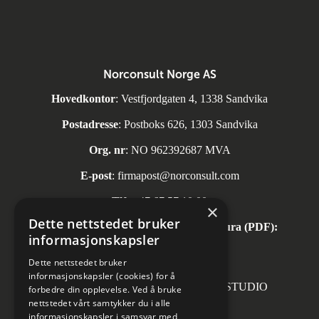
Norconsult Norge AS
Hovedkontor
: Vestfjordgaten 4, 1338 Sandvika
Postadresse
: Postboks 626, 1303 Sandvika
Org. nr
: NO 962392687 MVA
E-post
:
firmapost@norconsult.com
Tlf:
+47 67 57 10 00
×
Dette nettstedet bruker
Automatisk mottak av inngående faktura (PDF):
informasjonskapsler
invoice.no@norconsult.com
Dette nettstedet bruker
informasjonskapsler (cookies) for å
Forsidefoto: RASMUS HJORTSHOJ STUDIO
forbedre din opplevelse. Ved å bruke
nettstedet vårt samtykker du i alle
informasjonskapsler i samsvar med