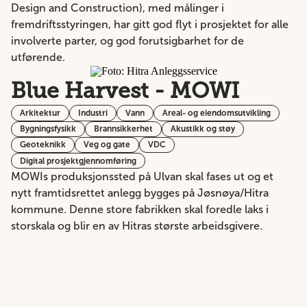
Design and Construction), med målinger i
fremdriftsstyringen, har gitt god flyt i prosjektet for alle
involverte parter, og god forutsigbarhet for de
utførende.
Blue Harvest - MOWI
Arkitektur
Industri
Vann
Areal- og eiendomsutvikling
Bygningsfysikk
Brannsikkerhet
Akustikk og støy
Geoteknikk
Veg og gate
VDC
Digital prosjektgjennomføring
MOWIs produksjonssted på Ulvan skal fases ut og et
nytt framtidsrettet anlegg bygges på Jøsnøya/Hitra
kommune. Denne store fabrikken skal foredle laks i
storskala og blir en av Hitras største arbeidsgivere.