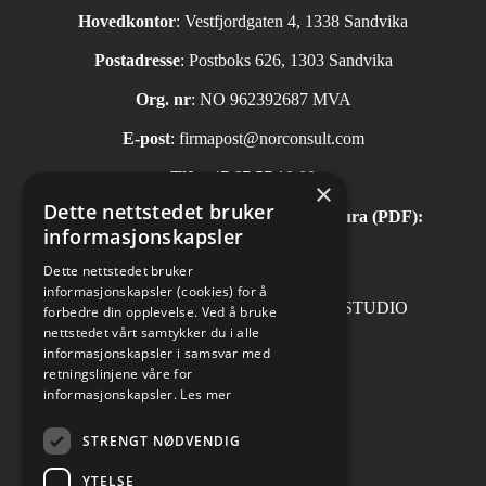
Hovedkontor
: Vestfjordgaten 4, 1338 Sandvika
Postadresse
: Postboks 626, 1303 Sandvika
Org. nr
: NO 962392687 MVA
E-post
:
firmapost@norconsult.com
Tlf:
+47 67 57 10 00
×
Dette nettstedet bruker
Automatisk mottak av inngående faktura (PDF):
informasjonskapsler
invoice.no@norconsult.com
Dette nettstedet bruker
informasjonskapsler (cookies) for å
Forsidefoto: RASMUS HJORTSHOJ STUDIO
forbedre din opplevelse. Ved å bruke
nettstedet vårt samtykker du i alle
informasjonskapsler i samsvar med
retningslinjene våre for
informasjonskapsler.
Les mer
Sosiale medier
STRENGT NØDVENDIG
YTELSE