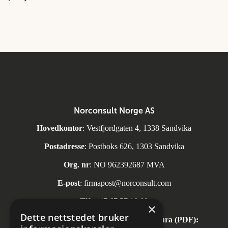
Norconsult Norge AS
Hovedkontor
: Vestfjordgaten 4, 1338 Sandvika
Postadresse
: Postboks 626, 1303 Sandvika
Org. nr
: NO 962392687 MVA
E-post
:
firmapost@norconsult.com
Tlf:
+47 67 57 10 00
×
Dette nettstedet bruker
Automatisk mottak av inngående faktura (PDF):