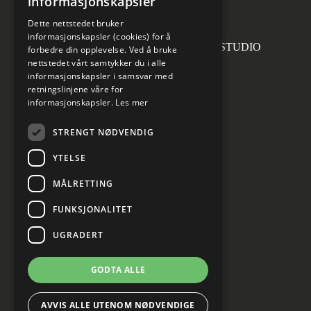
informasjonskapsler
invoice.no@norconsult.com
Dette nettstedet bruker
informasjonskapsler (cookies) for å
Forsidefoto: RASMUS HJORTSHOJ STUDIO
forbedre din opplevelse. Ved å bruke
nettstedet vårt samtykker du i alle
informasjonskapsler i samsvar med
retningslinjene våre for
informasjonskapsler.
Les mer
Sosiale medier
STRENGT NØDVENDIG
YTELSE
MÅLRETTING
Informasjon om personvern
Cookies innstillinger
FUNKSJONALITET
UGRADERT
GODTA ALLE
AVVIS ALLE UTENOM NØDVENDIGE