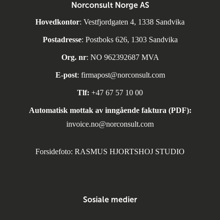
Norconsult Norge AS
Hovedkontor
: Vestfjordgaten 4, 1338 Sandvika
Postadresse
: Postboks 626, 1303 Sandvika
Org. nr
: NO 962392687 MVA
E-post
:
firmapost@norconsult.com
Tlf:
+47 67 57 10 00
Automatisk mottak av inngående faktura (PDF):
invoice.no@norconsult.com
Forsidefoto: RASMUS HJORTSHOJ STUDIO
Sosiale medier