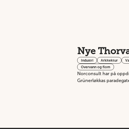
Nye Thorva
Industri
Arkitektur
V
Overvann og flom
Norconsult har på oppdra
Grünerløkkas paradegate