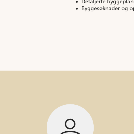
Detaljerte byggepla
Byggesøknader og op