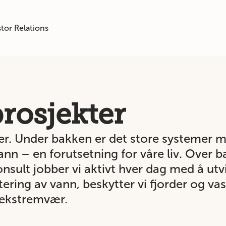
tor Relations
rosjekter
 byer. Under bakken er det store systeme
ann – en forutsetning for våre liv. Over b
onsult jobber vi aktivt hver dag med å ut
ering av vann, beskytter vi fjorder og v
 ekstremvær.