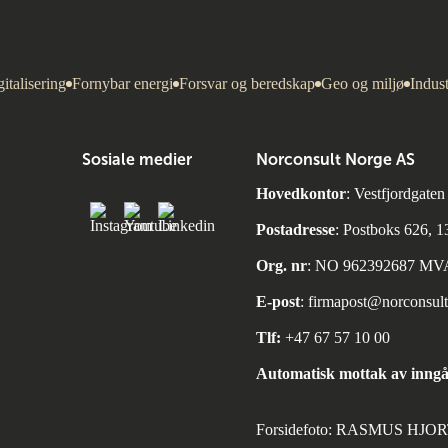
italisering
Fornybar energi
Forsvar og beredskap
Geo og miljø
Indust
Sosiale medier
Norconsult Norge AS
Hovedkontor
: Vestfjordgate
Postadresse
: Postboks 626, 
Org. nr
: NO 962392687 MV
E-post
:
firmapost@norconsul
Tlf:
+47 67 57 10 00
Automatisk mottak av inngå
Forsidefoto: RASMUS HJ