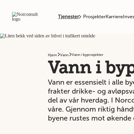
Tjenester
Prosjekter
Karriere
Inves
Vann i byprosjekter
Hjem
Vann
Vann i byp
Vann er essensielt i alle
frakter drikke- og avløpsv
del av vår hverdag. I Norc
våre. Gjennom riktig håndt
byene rustes mot økende