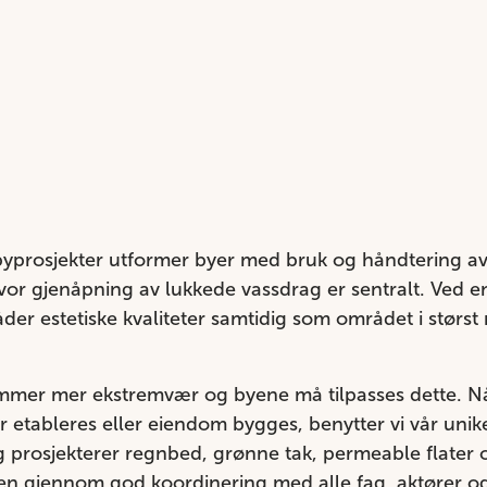
 byprosjekter utformer byer med bruk og håndtering av 
hvor gjenåpning av lukkede vassdrag er sentralt. Ved e
der estetiske kvaliteter samtidig som området i størst m
mer mer ekstremvær og byene må tilpasses dette. Nå
r etableres eller eiendom bygges, benytter vi vår un
g prosjekterer regnbed, grønne tak, permeable flater
n gjennom god koordinering med alle fag, aktører og