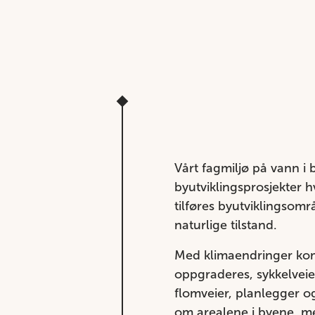
Vårt fagmiljø på vann i
byutviklingsprosjekter 
tilføres byutviklingsområ
naturlige tilstand.
Med klimaendringer kom
oppgraderes, sykkelveie
flomveier, planlegger o
om arealene i byene, me