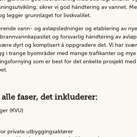
øsningsutvikling, sikrer vi god håndtering av vannet. 
 og legger grunnlaget for livskvalitet.
rende vann- og avløpsledninger og etablering av nye 
g brannvannkapasitet og forsvarlig håndtering av avløp
n være dyrt og komplisert å oppgradere det. Vi har sv
g i trange byområder med mange trafikanter og mye in
ingsfornying som er best for det enkelte prosjekt med
øet.
 alle faser, det inkluderer:
ger (KVU)
or private utbyggingsaktører