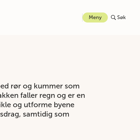
Meny
Søk
r med rør og kummer som
akken faller regn og er en
vikle og utforme byene
assdrag, samtidig som