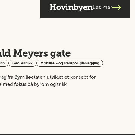
Hovinbyen
Les mer
ld Meyers gate
ann
Geoteknikk
Mobilitet- og transportplanlegging
g fra Bymiljøetaten utviklet et konsept for
 med fokus på byrom og trikk.