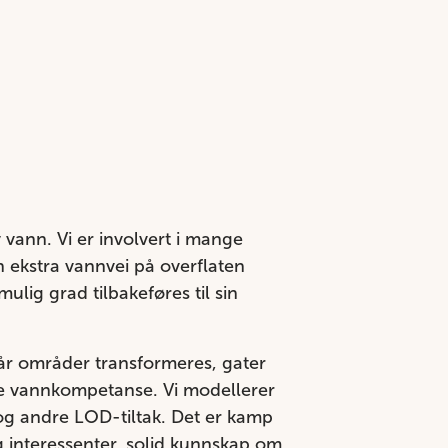
vann. Vi er involvert i mange
n ekstra vannvei på overflaten
ulig grad tilbakeføres til sin
r områder transformeres, gater
ike vannkompetanse. Vi modellerer
 og andre LOD-tiltak. Det er kamp
 interessenter, solid kunnskap om