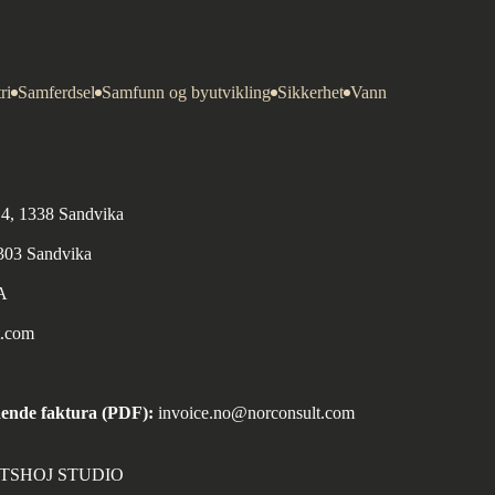
ri
Samferdsel
Samfunn og byutvikling
Sikkerhet
Vann
n 4, 1338 Sandvika
1303 Sandvika
A
t.com
ende faktura (PDF):
invoice.no@norconsult.com
ORTSHOJ STUDIO