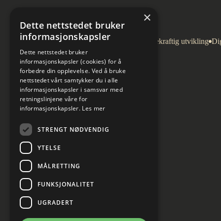
×
Dette nettstedet bruker
informasjonskapsler
Arkitektur
Bygg og eiendom
Bærekraftig utvikling
Dig
Dette nettstedet bruker
informasjonskapsler (cookies) for å
forbedre din opplevelse. Ved å bruke
nettstedet vårt samtykker du i alle
informasjonskapsler i samsvar med
retningslinjene våre for
informasjonskapsler.
Les mer
STRENGT NØDVENDIG
YTELSE
MÅLRETTING
FUNKSJONALITET
UGRADERT