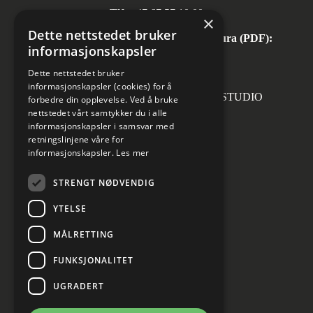
Tlf:
+47 67 57 10 00
×
Dette nettstedet bruker
Automatisk mottak av inngående faktura (PDF):
informasjonskapsler
invoice.no@norconsult.com
Dette nettstedet bruker
informasjonskapsler (cookies) for å
Forsidefoto: RASMUS HJORTSHOJ STUDIO
forbedre din opplevelse. Ved å bruke
nettstedet vårt samtykker du i alle
informasjonskapsler i samsvar med
retningslinjene våre for
informasjonskapsler.
Les mer
Sosiale medier
STRENGT NØDVENDIG
YTELSE
MÅLRETTING
Informasjon om personvern
Cookies innstillinger
FUNKSJONALITET
UGRADERT