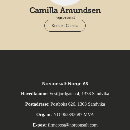
Camilla Amundsen
Fagspesialist
Kontakt Camilla
Norconsult Norge AS
Hovedkontor
: Vestfjordgaten 4, 1338 Sandvika
Postadresse
: Postboks 626, 1303 Sandvika
Org. nr
: NO 962392687 MVA
E-post
:
firmapost@norconsult.com