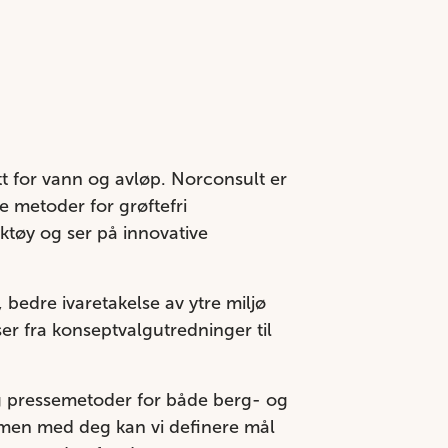
tt for vann og avløp. Norconsult er
 metoder for grøftefri
rktøy og ser på innovative
bedre ivaretakelse av ytre miljø
ser fra konseptvalgutredninger til
g pressemetoder for både berg- og
men med deg kan vi definere mål