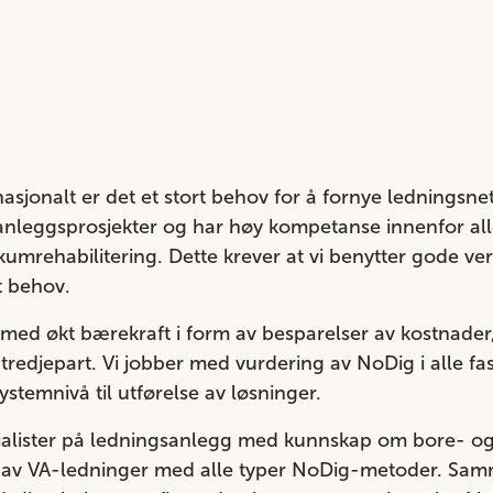
asjonalt er det et stort behov for å fornye ledningsne
anleggsprosjekter og har høy kompetanse innenfor alle
kumrehabilitering. Dette krever at vi benytter gode ve
tt behov.
med økt bærekraft i form av besparelser av kostnader, 
tredjepart. Vi jobber med vurdering av NoDig i alle fa
ystemnivå til utførelse av løsninger.
esialister på ledningsanlegg med kunnskap om bore- o
e av VA-ledninger med alle typer NoDig-metoder. Sam