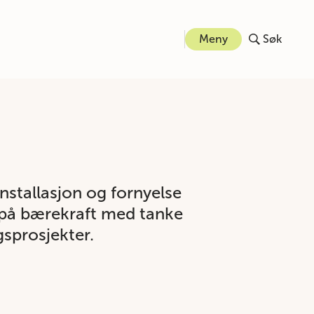
Meny
Søk
nstallasjon og fornyelse
s på bærekraft med tanke
gsprosjekter.