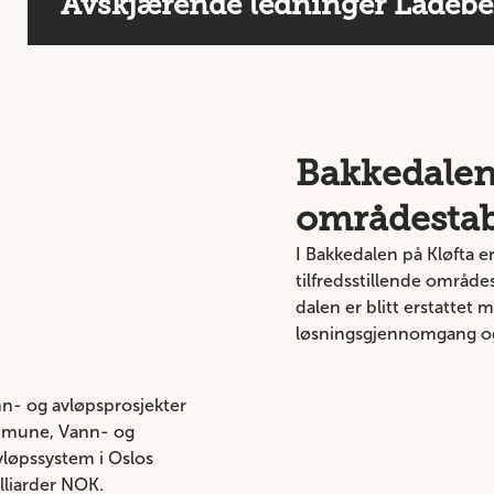
Avskjærende ledninger Ladeb
Bakkedalen
områdestab
I Bakkedalen på Kløfta e
tilfredsstillende område
dalen er blitt erstattet 
løsningsgjennomgang og d
n- og avløpsprosjekter
ommune, Vann- og
vløpssystem i Oslos
illiarder NOK.