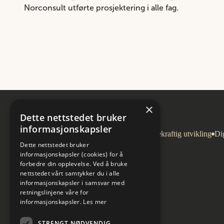
Norconsult utførte prosjektering i alle fag.
×
Dette nettstedet bruker
informasjonskapsler
Arkitektur
Bygg og eiendom
Bærekraftig utvikling
Dig
Dette nettstedet bruker
informasjonskapsler (cookies) for å
forbedre din opplevelse. Ved å bruke
nettstedet vårt samtykker du i alle
informasjonskapsler i samsvar med
retningslinjene våre for
informasjonskapsler.
Les mer
STRENGT NØDVENDIG