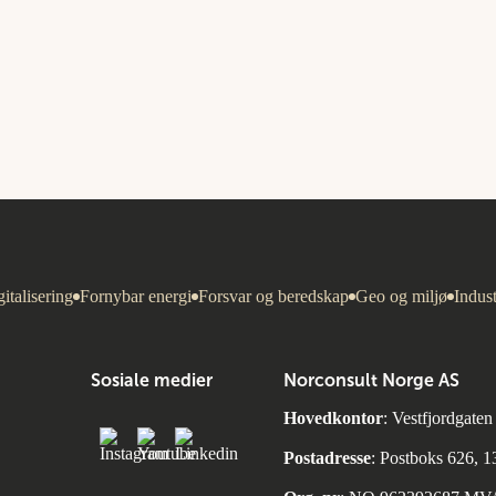
italisering
Fornybar energi
Forsvar og beredskap
Geo og miljø
Indust
Sosiale medier
Norconsult Norge AS
Hovedkontor
: Vestfjordgate
Postadresse
: Postboks 626, 