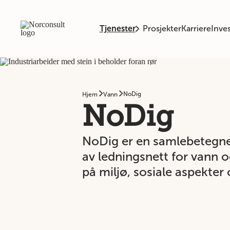
Tjenester
Prosjekter
Karriere
Inves
NoDig
Hjem
Vann
NoDig
NoDig er en samlebetegnels
av ledningsnett for vann 
på miljø, sosiale aspekter 