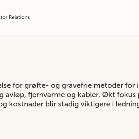
tor Relations
e for grøfte- og gravefrie metoder for i
og avløp, fjernvarme og kabler. Økt foku
og kostnader blir stadig viktigere i lednin