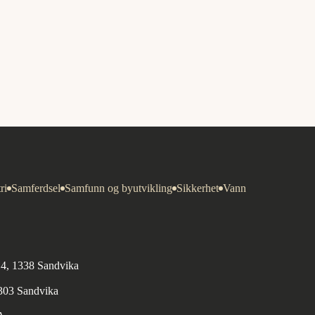
ri
Samferdsel
Samfunn og byutvikling
Sikkerhet
Vann
n 4, 1338 Sandvika
1303 Sandvika