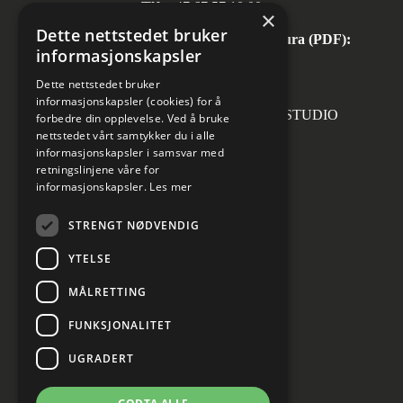
Tlf:
+47 67 57 10 00
×
Dette nettstedet bruker
Automatisk mottak av inngående faktura (PDF):
informasjonskapsler
invoice.no@norconsult.com
Dette nettstedet bruker
informasjonskapsler (cookies) for å
Forsidefoto: RASMUS HJORTSHOJ STUDIO
forbedre din opplevelse. Ved å bruke
nettstedet vårt samtykker du i alle
informasjonskapsler i samsvar med
retningslinjene våre for
informasjonskapsler.
Les mer
Sosiale medier
STRENGT NØDVENDIG
YTELSE
MÅLRETTING
Informasjon om personvern
Cookies innstillinger
FUNKSJONALITET
UGRADERT