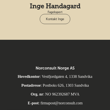
Inge Handagard
Fagekspert
Kontakt Inge
Norconsult Norge AS
Hovedkontor
: Vestfjordgaten 4, 1338 Sandvika
Postadresse
: Postboks 626, 1303 Sandvika
Org. nr
: NO 962392687 MVA
E-post
:
firmapost@norconsult.com