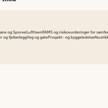
ane og Sporvei
Lufthavn
RAMS og risikovurderinger for samfe
r og fjellanlegg
Veg og gate
Prosjekt- og byggeledelse
Akustik