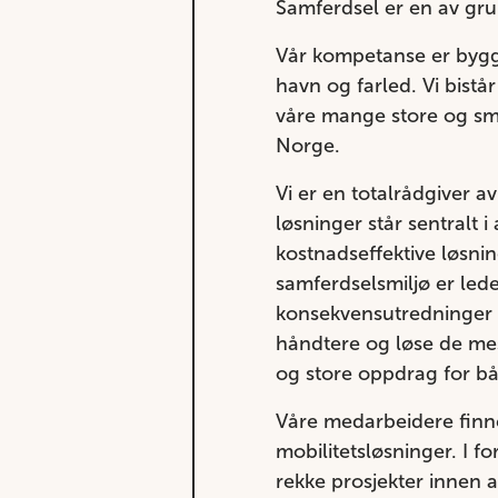
Samferdsel er en av gru
Vår kompetanse er bygge
havn og farled. Vi bistå
våre mange store og små
Norge.
Vi er en totalrådgiver a
løsninger står sentralt 
kostnadseffektive løsning
samferdselsmiljø er led
konsekvensutredninger ti
håndtere og løse de mes
og store oppdrag for bå
Våre medarbeidere finne
mobilitetsløsninger. I f
rekke prosjekter innen a