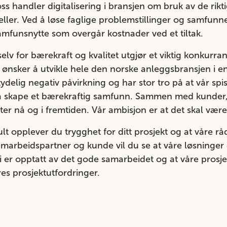
 oss handler digitalisering i bransjen om bruk av de ri
er. Ved å løse faglige problemstillinger og samfunnet
amfunsnytte som overgår kostnader ved et tiltak.
 selv for bærekraft og kvalitet utgjør et viktig konkurr
 ønsker å utvikle hele den norske anleggsbransjen i en p
ydelig negativ påvirkning og har stor tro på at vår sp
il å skape et bærekraftig samfunn. Sammen med kunder,
ater nå og i fremtiden. Vår ambisjon er at det skal være 
opplever du trygghet for ditt prosjekt og at våre råd 
amarbeidspartner og kunde vil du se at våre løsninger
i er opptatt av det gode samarbeidet og at våre prosjek
es prosjektutfordringer.