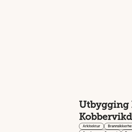
Utbygging
Kobbervikda
Arkitektur
Brannsikkerhe