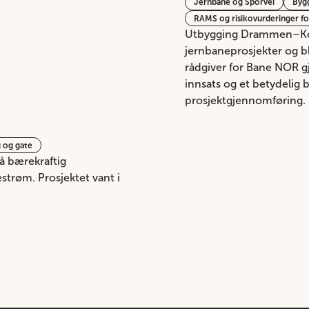
Jernbane og Sporvei
Byg
RAMS og risikovurderinger fo
Utbygging Drammen–Kobb
jernbaneprosjekter og 
rådgiver for Bane NOR g
innsats og et betydelig b
prosjektgjennomføring.
 og gate
å bærekraftig
strøm. Prosjektet vant i