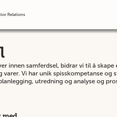
tor Relations
l
r innen samferdsel, bidrar vi til å skape 
varer. Vi har unik spisskompetanse og st
planlegging, utredning og analyse og pro
g med