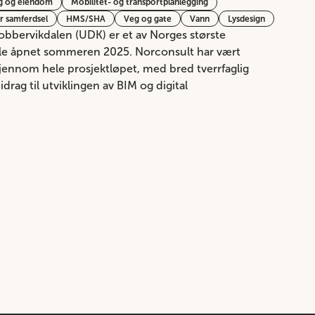
g og eiendom
Mobilitet- og transportplanlegging
r samferdsel
HMS/SHA
Veg og gate
Vann
Lysdesign
ervikdalen (UDK) er et av Norges største
ble åpnet sommeren 2025. Norconsult har vært
jennom hele prosjektløpet, med bred tverrfaglig
idrag til utviklingen av BIM og digital