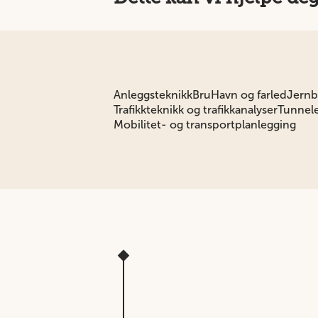
Anleggsteknikk
Bru
Havn og farled
Jernb
Trafikkteknikk og trafikkanalyser
Tunnele
Mobilitet- og transportplanlegging