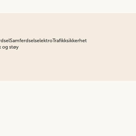
rdsel
Samferdselselektro
Trafikksikkerhet
k og støy