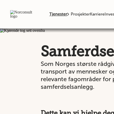
Tjenester
Prosjekter
Karriere
Inves
Samferdse
Som Norges største rådgive
transport av mennesker og 
relevante fagområder for 
samferdselsanlegg.
Dette kan vi hjelpe de