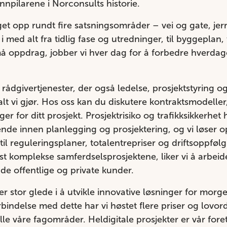
nnpilarene i Norconsults historie.
t opp rundt fire satsningsområder – vei og gate, jer
r i med alt fra tidlig fase og utredninger, til byggepla
 oppdrag, jobber vi hver dag for å forbedre hverdage
v rådgivertjenester, der også ledelse, prosjektstyring o
i alt vi gjør. Hos oss kan du diskutere kontraktsmodel
er for ditt prosjekt. Prosjektrisiko og trafikksikkerhet 
ende innen planlegging og prosjektering, og vi løser 
l reguleringsplaner, totalentrepriser og driftsoppfølgin
t komplekse samferdselsprosjektene, liker vi å arbeide
de offentlige og private kunder.
r stor glede i å utvikle innovative løsninger for mor
orbindelse med dette har vi høstet flere priser og lovo
lle våre fagområder. Heldigitale prosjekter er vår fo