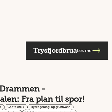
Trysfjordbrua
Les mer
 Drammen -
len: Fra plan til spor!
t
Geoteknikk
Hydrogeologi og grunnvann