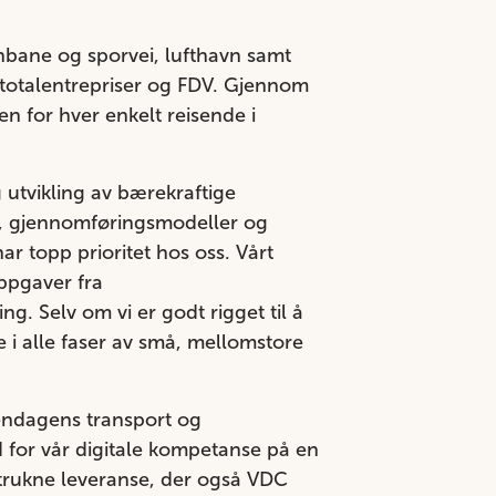
nbane og sporvei, lufthavn samt
n, totalentrepriser og FDV. Gjennom
n for hver enkelt reisende i
g utvikling av bærekraftige
ler, gjennomføringsmodeller og
har topp prioritet hos oss. Vårt
oppgaver fra
g. Selv om vi er godt rigget til å
 i alle faser av små, mellomstore
gendagens transport og
rd for vår digitale kompetanse på en
retrukne leveranse, der også VDC