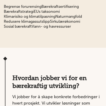
Begrense forurensing
Bærekraftsertifisering
Bærekraftstrategi
EUs taksonomi
Klimarisiko og klimatilpasning
Naturmangfold
Redusere klimagassutslipp
Sirkulærøkonomi
Sosial bærekraft
Vann- og havressurser
Hvordan jobber vi for en
bærekraftig utvikling?
Vi jobber for å skape konkrete forbedringer i
hvert prosjekt. Vi utvikler løsninger som