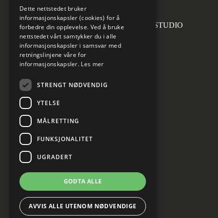
Dette nettstedet bruker
informasjonskapsler (cookies) for å
Forsidefoto: RASMUS HJORTSHOJ STUDIO
forbedre din opplevelse. Ved å bruke
nettstedet vårt samtykker du i alle
informasjonskapsler i samsvar med
retningslinjene våre for
informasjonskapsler.
Les mer
Sosiale medier
STRENGT NØDVENDIG
YTELSE
MÅLRETTING
Informasjon om personvern
Cookies innstillinger
FUNKSJONALITET
UGRADERT
GODTA ALLE
AVVIS ALLE UTENOM NØDVENDIGE