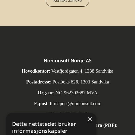
Kontakt Janicke
Norconsult Norge AS
Hovedkontor
: Vestfjordgaten 4, 1338 Sandvika
Postadresse
: Postboks 626, 1303 Sandvika
Org. nr
: NO 962392687 MVA
E-post
:
firmapost@norconsult.com
Tlf:
+47 67 57 10 00
×
Dette nettstedet bruker
Automatisk mottak av inngående faktura (PDF):
informasjonskapsler
invoice.no@norconsult.com