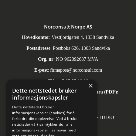
Norconsult Norge AS
Hovedkontor
: Vestfjordgaten 4, 1338 Sandvika
Postadresse
: Postboks 626, 1303 Sandvika
Org. nr
: NO 962392687 MVA
E-post
:
firmapost@norconsult.com
Tlf:
+47 67 57 10 00
×
Dette nettstedet bruker
Automatisk mottak av inngående faktura (PDF):
informasjonskapsler
invoice.no@norconsult.com
Dette nettstedet bruker
informasjonskapsler (cookies) for å
Forsidefoto: RASMUS HJORTSHOJ STUDIO
forbedre din opplevelse. Ved å bruke
nettstedet vårt samtykker du i alle
informasjonskapsler i samsvar med
retningslinjene våre for