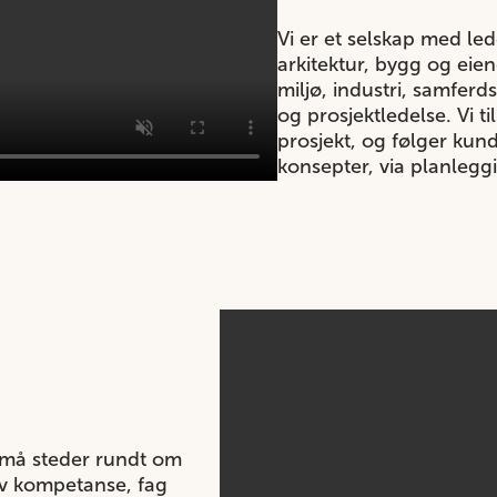
Vi er et selskap med l
arkitektur, bygg og eien
miljø, industri, samferd
og prosjektledelse. Vi ti
prosjekt, og følger kund
konsepter, via planleggi
små steder rundt om
v kompetanse, fag