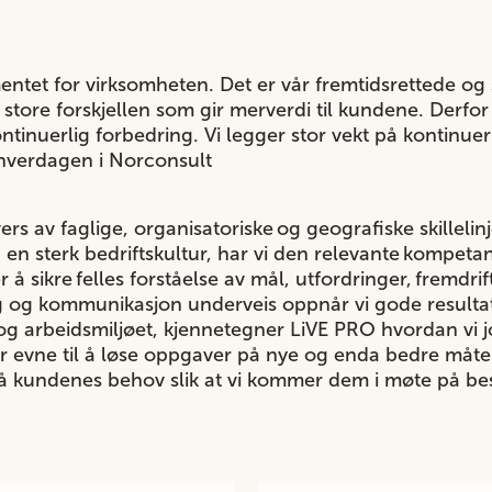
ntet for virksomheten. Det er vår fremtidsrettede o
 store forskjellen som gir merverdi til kundene. Derfor 
tinuerlig forbedring. Vi legger stor vekt på kontinuerl
verdagen i Norconsult
rs av faglige, organisatoriske og geografiske skillelin
g en sterk bedriftskultur, har vi den relevante kompeta
å sikre felles forståelse av mål, utfordringer, fremdrift
g og kommunikasjon underveis oppnår vi gode result
og arbeidsmiljøet, kjennetegner LiVE PRO hvordan vi 
år evne til å løse oppgaver på nye og enda bedre måter
stå kundenes behov slik at vi kommer dem i møte på be