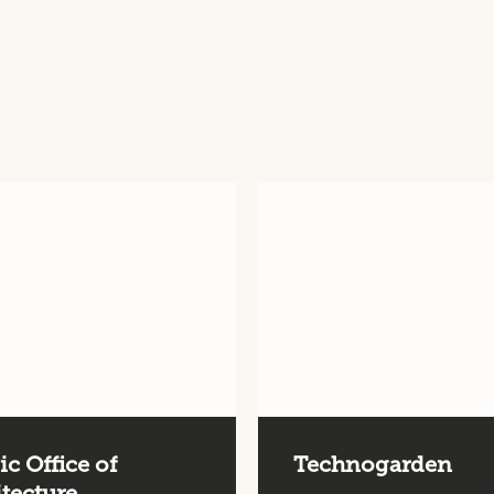
c Office of
Technogarden
tecture