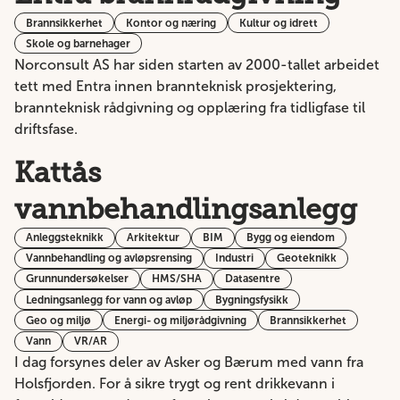
Brannsikkerhet
Kontor og næring
Kultur og idrett
Skole og barnehager
Norconsult AS har siden starten av 2000-tallet arbeidet
tett med Entra innen brannteknisk prosjektering,
brannteknisk rådgivning og opplæring fra tidligfase til
driftsfase.
Kattås
vannbehandlingsanlegg
Anleggsteknikk
Arkitektur
BIM
Bygg og eiendom
Vannbehandling og avløpsrensing
Industri
Geoteknikk
Grunnundersøkelser
HMS/SHA
Datasentre
Ledningsanlegg for vann og avløp
Bygningsfysikk
Geo og miljø
Energi- og miljørådgivning
Brannsikkerhet
Vann
VR/AR
I dag forsynes deler av Asker og Bærum med vann fra
Holsfjorden. For å sikre trygt og rent drikkevann i