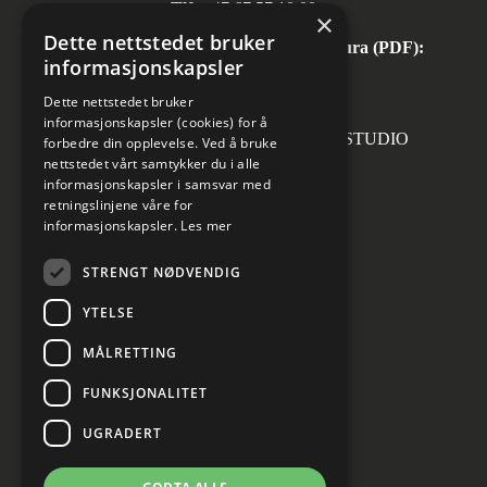
Tlf:
+47 67 57 10 00
×
Dette nettstedet bruker
Automatisk mottak av inngående faktura (PDF):
informasjonskapsler
invoice.no@norconsult.com
Dette nettstedet bruker
informasjonskapsler (cookies) for å
Forsidefoto: RASMUS HJORTSHOJ STUDIO
forbedre din opplevelse. Ved å bruke
nettstedet vårt samtykker du i alle
informasjonskapsler i samsvar med
retningslinjene våre for
informasjonskapsler.
Les mer
Sosiale medier
STRENGT NØDVENDIG
YTELSE
MÅLRETTING
Informasjon om personvern
Cookies innstillinger
FUNKSJONALITET
UGRADERT