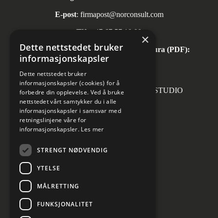
E-post
:
firmapost@norconsult.com
Tlf:
+47 67 57 10 00
×
Dette nettstedet bruker
Automatisk mottak av inngående faktura (PDF):
informasjonskapsler
invoice.no@norconsult.com
Dette nettstedet bruker
informasjonskapsler (cookies) for å
Forsidefoto: RASMUS HJORTSHOJ STUDIO
forbedre din opplevelse. Ved å bruke
nettstedet vårt samtykker du i alle
informasjonskapsler i samsvar med
retningslinjene våre for
informasjonskapsler.
Les mer
Sosiale medier
STRENGT NØDVENDIG
YTELSE
MÅLRETTING
Informasjon om personvern
Cookies innstillinger
FUNKSJONALITET