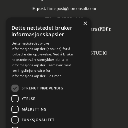
E-post
:
firmapost@norconsult.com
Tlf:
+47 67 57 10 00
×
Dette nettstedet bruker
Automatisk mottak av inngående faktura (PDF):
informasjonskapsler
invoice.no@norconsult.com
Dette nettstedet bruker
informasjonskapsler (cookies) for å
Forsidefoto: RASMUS HJORTSHOJ STUDIO
forbedre din opplevelse. Ved å bruke
nettstedet vårt samtykker du i alle
informasjonskapsler i samsvar med
retningslinjene våre for
informasjonskapsler.
Les mer
Sosiale medier
STRENGT NØDVENDIG
YTELSE
MÅLRETTING
Informasjon om personvern
Cookies innstillinger
FUNKSJONALITET