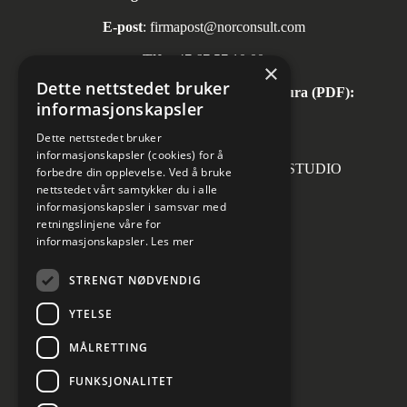
E-post
:
firmapost@norconsult.com
Tlf:
+47 67 57 10 00
×
Dette nettstedet bruker
Automatisk mottak av inngående faktura (PDF):
informasjonskapsler
invoice.no@norconsult.com
Dette nettstedet bruker
informasjonskapsler (cookies) for å
Forsidefoto: RASMUS HJORTSHOJ STUDIO
forbedre din opplevelse. Ved å bruke
nettstedet vårt samtykker du i alle
informasjonskapsler i samsvar med
retningslinjene våre for
informasjonskapsler.
Les mer
Sosiale medier
STRENGT NØDVENDIG
YTELSE
MÅLRETTING
Informasjon om personvern
Cookies innstillinger
FUNKSJONALITET