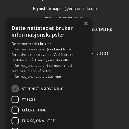
E-post
:
firmapost@norconsult.com
Tlf:
+47 67 57 10 00
×
Dette nettstedet bruker
Automatisk mottak av inngående faktura (PDF):
informasjonskapsler
invoice.no@norconsult.com
Dette nettstedet bruker
informasjonskapsler (cookies) for å
Forsidefoto: RASMUS HJORTSHOJ STUDIO
forbedre din opplevelse. Ved å bruke
nettstedet vårt samtykker du i alle
informasjonskapsler i samsvar med
retningslinjene våre for
informasjonskapsler.
Les mer
Sosiale medier
STRENGT NØDVENDIG
YTELSE
MÅLRETTING
Informasjon om personvern
Cookies innstillinger
FUNKSJONALITET