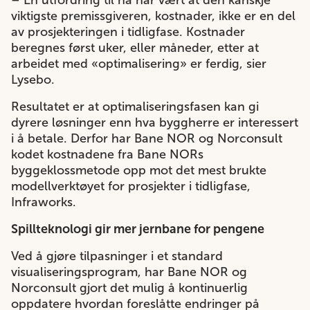
– En utfordring til nå har vært at den kanskje
viktigste premissgiveren, kostnader, ikke er en del
av prosjekteringen i tidligfase. Kostnader
beregnes først uker, eller måneder, etter at
arbeidet med «optimalisering» er ferdig, sier
Lysebo.
Resultatet er at optimaliseringsfasen kan gi
dyrere løsninger enn hva byggherre er interessert
i å betale. Derfor har Bane NOR og Norconsult
kodet kostnadene fra Bane NORs
byggeklossmetode opp mot det mest brukte
modellverktøyet for prosjekter i tidligfase,
Infraworks.
Spillteknologi gir mer jernbane for pengene
Ved å gjøre tilpasninger i et standard
visualiseringsprogram, har Bane NOR og
Norconsult gjort det mulig å kontinuerlig
oppdatere hvordan foreslåtte endringer på