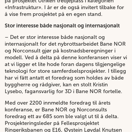
på prosjektet Ulriken tredjeplass i kategorien
«Infrastruktur». I år er de også invitert tilbake for
å vise frem prosjektet på en egen stand.
Stor interesse både nasjonalt og internasjonalt
– Det er stor interesse både nasjonalt og
internasjonalt for det nybrottsarbeidet Bane NOR
og Norconsult gjør på kostnadsberegninger i
modell. Ved å delta på denne konferansen viser vi
at vi ligger et lite hode foran dagens tilgjengelige
teknologi for store samferdselsprosjekter. I tillegg
har vi fått antatt et foredrag som holdes av både
byggherre og rådgiver, kan en stolt Kristin
Lysebo, fagansvarlig for 3D i Bane NOR fortelle.
Med over 2200 innmeldte foredrag til årets
konferanse, er Bane NOR og Norconsults
foredrag ett av 685 som ble valgt ut til å delta.
Prosjekteringsleder på Fellesprosjektet
Ringeriksbanen og E16, Øystein Løvdal Knutsen