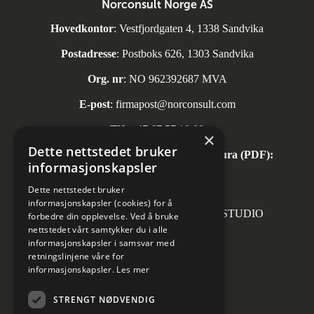
Norconsult Norge AS
Hovedkontor
: Vestfjordgaten 4, 1338 Sandvika
Postadresse
: Postboks 626, 1303 Sandvika
Org. nr
: NO 962392687 MVA
E-post
:
firmapost@norconsult.com
Tlf:
+47 67 57 10 00
×
Dette nettstedet bruker
Automatisk mottak av inngående faktura (PDF):
informasjonskapsler
invoice.no@norconsult.com
Dette nettstedet bruker
informasjonskapsler (cookies) for å
Forsidefoto: RASMUS HJORTSHOJ STUDIO
forbedre din opplevelse. Ved å bruke
nettstedet vårt samtykker du i alle
informasjonskapsler i samsvar med
retningslinjene våre for
informasjonskapsler.
Les mer
Sosiale medier
STRENGT NØDVENDIG