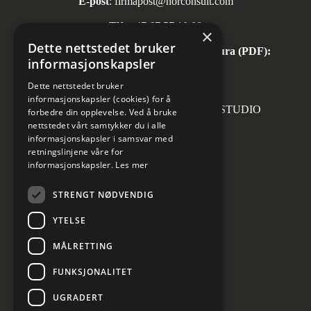
E-post
:
firmapost@norconsult.com
Tlf:
+47 67 57 10 00
×
Dette nettstedet bruker
Automatisk mottak av inngående faktura (PDF):
informasjonskapsler
invoice.no@norconsult.com
Dette nettstedet bruker
informasjonskapsler (cookies) for å
Forsidefoto: RASMUS HJORTSHOJ STUDIO
forbedre din opplevelse. Ved å bruke
nettstedet vårt samtykker du i alle
informasjonskapsler i samsvar med
retningslinjene våre for
informasjonskapsler.
Les mer
Sosiale medier
STRENGT NØDVENDIG
YTELSE
MÅLRETTING
Informasjon om personvern
Cookies innstillinger
FUNKSJONALITET
UGRADERT