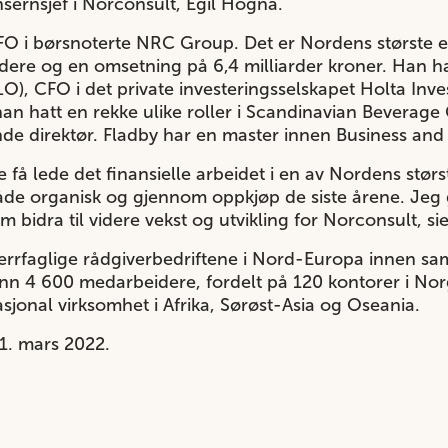
sernsjef i Norconsult, Egil Hogna.
FO i børsnoterte
NRC Group
. Det er Nordens største 
ere og en omsetning på 6,4 milliarder kroner. Han ha
LO), CFO i det private investeringsselskapet
Holta Inve
r han hatt en rekke ulike roller i Scandinavian Beverag
de direktør. Fladby har en master innen Business and 
 få lede det finansielle arbeidet i en av Nordens stør
de organisk og gjennom oppkjøp de siste årene. Jeg gl
idra til videre vekst og utvikling for Norconsult, si
errfaglige rådgiverbedriftene i Nord-Europa innen sa
enn 4 600 medarbeidere, fordelt på 120 kontorer i Nor
sjonal virksomhet i Afrika, Sørøst-Asia og Oseania.
 1. mars 2022.