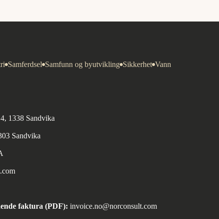
ri
Samferdsel
Samfunn og byutvikling
Sikkerhet
Vann
n 4, 1338 Sandvika
1303 Sandvika
A
t.com
ende faktura (PDF):
invoice.no@norconsult.com