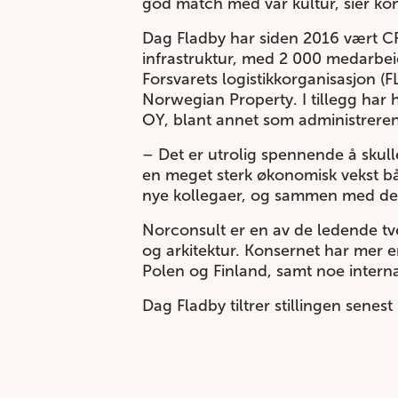
god match med vår kultur, sier kon
Dag Fladby har siden 2016 vært C
infrastruktur, med 2 000 medarbeid
Forsvarets logistikkorganisasjon
(F
Norwegian Property
. I tillegg ha
OY, blant annet som administreren
– Det er utrolig spennende å skulle
en meget sterk økonomisk vekst bå
nye kollegaer, og sammen med dem b
Norconsult er en av de ledende tv
og arkitektur. Konsernet har mer 
Polen og Finland, samt noe interna
Dag Fladby tiltrer stillingen senest