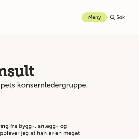
Meny
Søk
nsult
apets konsernledergruppe.
aring fra bygg-, anlegg- og
opplever jeg at han er en meget