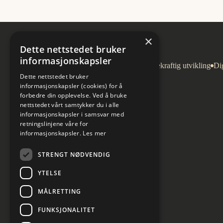
×
Dette nettstedet bruker
informasjonskapsler
Arkitektur
Bygg og eiendom
Bærekraftig utvikling
Dig
Dette nettstedet bruker
informasjonskapsler (cookies) for å
forbedre din opplevelse. Ved å bruke
nettstedet vårt samtykker du i alle
informasjonskapsler i samsvar med
retningslinjene våre for
informasjonskapsler.
Les mer
STRENGT NØDVENDIG
YTELSE
MÅLRETTING
FUNKSJONALITET