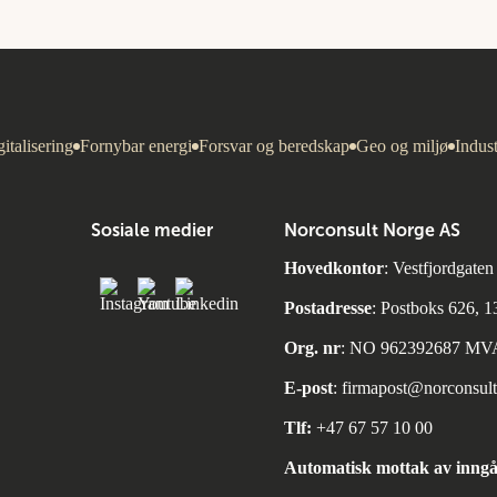
italisering
Fornybar energi
Forsvar og beredskap
Geo og miljø
Indust
Sosiale medier
Norconsult Norge AS
Hovedkontor
: Vestfjordgate
Postadresse
: Postboks 626, 
Org. nr
: NO 962392687 MV
E-post
:
firmapost@norconsul
Tlf:
+47 67 57 10 00
Automatisk mottak av inngå