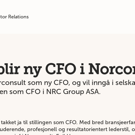
tor Relations
blir ny CFO i Norco
consult som ny CFO, og vil inngå i selsk
ngen som CFO i NRC Group ASA.
 takket ja til stillingen som CFO. Med bred bransjeerf
erende, profesjonell og resultatorientert lederstil, 