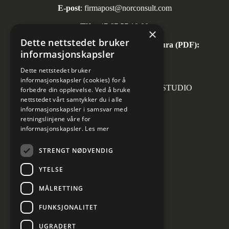
E-post
:
firmapost@norconsult.com
Tlf:
+47 67 57 10 00
×
Dette nettstedet bruker
Automatisk mottak av inngående faktura (PDF):
informasjonskapsler
invoice.no@norconsult.com
Dette nettstedet bruker
informasjonskapsler (cookies) for å
Forsidefoto: RASMUS HJORTSHOJ STUDIO
forbedre din opplevelse. Ved å bruke
nettstedet vårt samtykker du i alle
informasjonskapsler i samsvar med
retningslinjene våre for
informasjonskapsler.
Les mer
Sosiale medier
STRENGT NØDVENDIG
YTELSE
MÅLRETTING
Informasjon om personvern
Cookies innstillinger
FUNKSJONALITET
UGRADERT