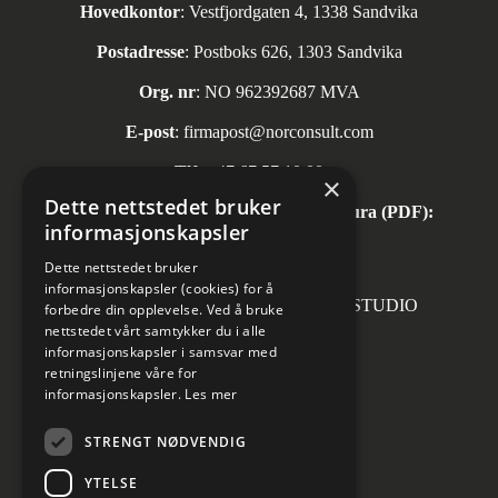
Hovedkontor
: Vestfjordgaten 4, 1338 Sandvika
Postadresse
: Postboks 626, 1303 Sandvika
Org. nr
: NO 962392687 MVA
E-post
:
firmapost@norconsult.com
Tlf:
+47 67 57 10 00
×
Dette nettstedet bruker
Automatisk mottak av inngående faktura (PDF):
informasjonskapsler
invoice.no@norconsult.com
Dette nettstedet bruker
informasjonskapsler (cookies) for å
Forsidefoto: RASMUS HJORTSHOJ STUDIO
forbedre din opplevelse. Ved å bruke
nettstedet vårt samtykker du i alle
informasjonskapsler i samsvar med
retningslinjene våre for
informasjonskapsler.
Les mer
Sosiale medier
STRENGT NØDVENDIG
YTELSE