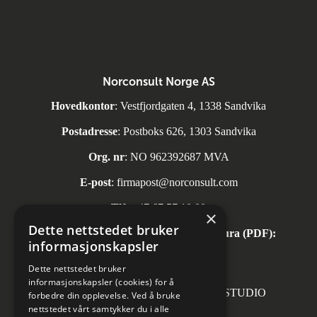
Norconsult Norge AS
Hovedkontor
: Vestfjordgaten 4, 1338 Sandvika
Postadresse
: Postboks 626, 1303 Sandvika
Org. nr
: NO 962392687 MVA
E-post
:
firmapost@norconsult.com
Tlf:
+47 67 57 10 00
×
Dette nettstedet bruker
Automatisk mottak av inngående faktura (PDF):
informasjonskapsler
invoice.no@norconsult.com
Dette nettstedet bruker
informasjonskapsler (cookies) for å
Forsidefoto: RASMUS HJORTSHOJ STUDIO
forbedre din opplevelse. Ved å bruke
nettstedet vårt samtykker du i alle