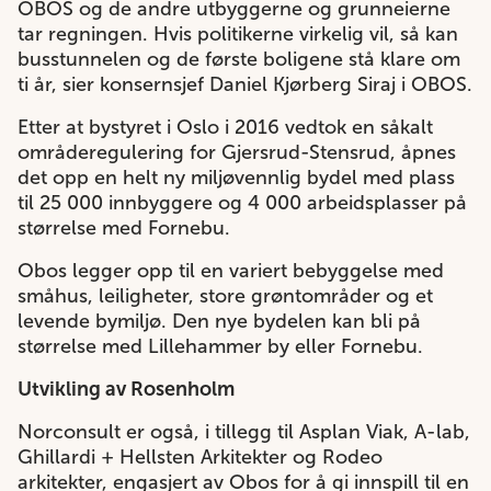
OBOS og de andre utbyggerne og grunneierne
tar regningen. Hvis politikerne virkelig vil, så kan
busstunnelen og de første boligene stå klare om
ti år, sier konsernsjef Daniel Kjørberg Siraj i OBOS.
Etter at bystyret i Oslo i 2016 vedtok en såkalt
områderegulering for Gjersrud-Stensrud, åpnes
det opp en helt ny miljøvennlig bydel med plass
til 25 000 innbyggere og 4 000 arbeidsplasser på
størrelse med Fornebu.
Obos legger opp til en variert bebyggelse med
småhus, leiligheter, store grøntområder og et
levende bymiljø. Den nye bydelen kan bli på
størrelse med Lillehammer by eller Fornebu.
Utvikling av
Rosenholm
Norconsult er også, i tillegg til Asplan Viak, A-lab,
Ghillardi + Hellsten Arkitekter og Rodeo
arkitekter, engasjert av Obos for å gi innspill til en