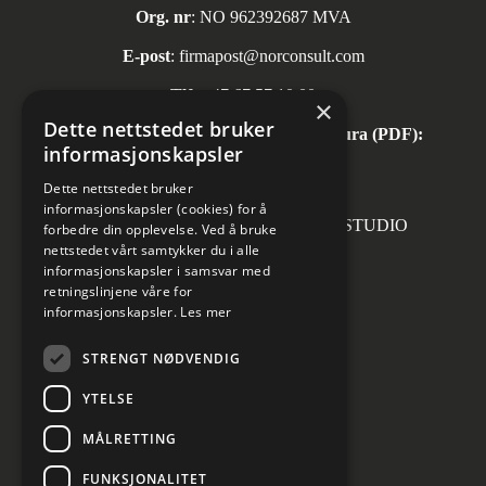
Org. nr
: NO 962392687 MVA
E-post
:
firmapost@norconsult.com
Tlf:
+47 67 57 10 00
×
Dette nettstedet bruker
Automatisk mottak av inngående faktura (PDF):
informasjonskapsler
invoice.no@norconsult.com
Dette nettstedet bruker
informasjonskapsler (cookies) for å
Forsidefoto: RASMUS HJORTSHOJ STUDIO
forbedre din opplevelse. Ved å bruke
nettstedet vårt samtykker du i alle
informasjonskapsler i samsvar med
retningslinjene våre for
informasjonskapsler.
Les mer
Sosiale medier
STRENGT NØDVENDIG
YTELSE
MÅLRETTING
Informasjon om personvern
Cookies innstillinger
FUNKSJONALITET