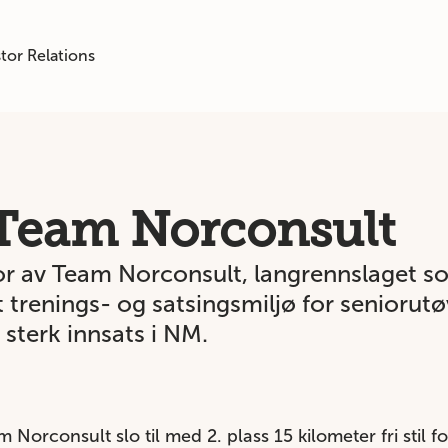
tor Relations
 Team Norconsult
or av Team Norconsult, langrennslaget s
 trenings- og satsingsmiljø for seniorut
 sterk innsats i NM.
orconsult slo til med 2. plass 15 kilometer fri stil fo