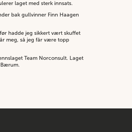
lerer laget med sterk innsats.
under bak gullvinner Finn Haagen
før hadde jeg sikkert vært skuffet
lår meg, så jeg får være topp
grennslaget Team Norconsult. Laget
g Bærum.