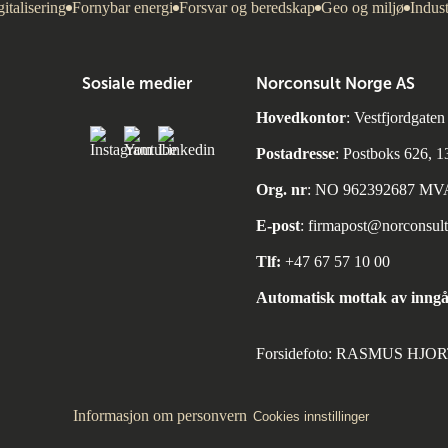
italisering
Fornybar energi
Forsvar og beredskap
Geo og miljø
Indust
Sosiale medier
Norconsult Norge AS
Hovedkontor
: Vestfjordgate
Postadresse
: Postboks 626, 
Org. nr
: NO 962392687 MV
E-post
:
firmapost@norconsul
Tlf:
+47 67 57 10 00
Automatisk mottak av inngå
Forsidefoto: RASMUS HJ
Informasjon om personvern
Cookies innstillinger