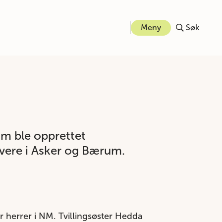
Meny
Søk
om ble opprettet
øvere i Asker og Bærum.
r herrer i NM. Tvillingsøster Hedda