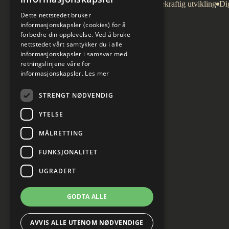
Arkitektur
Bygg og eiendom
Bærekraftig utvikling
Dig
Dette nettstedet bruker
informasjonskapsler (cookies) for å
forbedre din opplevelse. Ved å bruke
nettstedet vårt samtykker du i alle
informasjonskapsler i samsvar med
retningslinjene våre for
informasjonskapsler.
Les mer
STRENGT NØDVENDIG
YTELSE
MÅLRETTING
FUNKSJONALITET
UGRADERT
GODTA ALLE
AVVIS ALLE UTENOM NØDVENDIGE