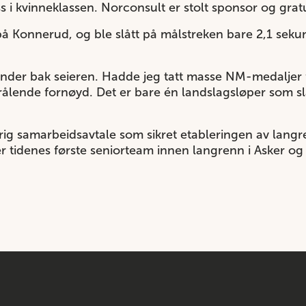
i kvinneklassen. Norconsult er stolt sponsor og gratu
på Konnerud, og ble slått på målstreken bare 2,1 sek
ekunder bak seieren. Hadde jeg tatt masse NM-medaljer 
strålende fornøyd. Det er bare én landslagsløper som s
årig samarbeidsavtale som sikret etableringen av lan
er tidenes første seniorteam innen langrenn i Asker o