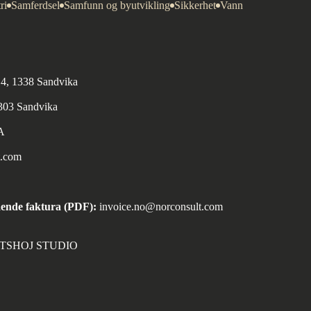
ri
Samferdsel
Samfunn og byutvikling
Sikkerhet
Vann
n 4, 1338 Sandvika
1303 Sandvika
A
t.com
ende faktura (PDF):
invoice.no@norconsult.com
ORTSHOJ STUDIO