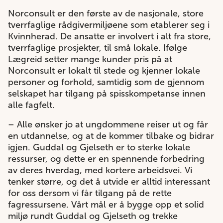
Norconsult er den første av de nasjonale, store
tverrfaglige rådgivermiljøene som etablerer seg i
Kvinnherad. De ansatte er involvert i alt fra store,
tverrfaglige prosjekter, til små lokale. Ifølge
Lægreid setter mange kunder pris på at
Norconsult er lokalt til stede og kjenner lokale
personer og forhold, samtidig som de gjennom
selskapet har tilgang på spisskompetanse innen
alle fagfelt.
– Alle ønsker jo at ungdommene reiser ut og får
en utdannelse, og at de kommer tilbake og bidrar
igjen. Guddal og Gjelseth er to sterke lokale
ressurser, og dette er en spennende forbedring
av deres hverdag, med kortere arbeidsvei. Vi
tenker større, og det å utvide er alltid interessant
for oss dersom vi får tilgang på de rette
fagressursene. Vårt mål er å bygge opp et solid
miljø rundt Guddal og Gjelseth og trekke