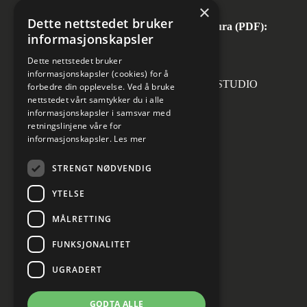
Tlf:
+47 67 57 10 00
×
Dette nettstedet bruker
Automatisk mottak av inngående faktura (PDF):
informasjonskapsler
invoice.no@norconsult.com
Dette nettstedet bruker
informasjonskapsler (cookies) for å
Forsidefoto: RASMUS HJORTSHOJ STUDIO
forbedre din opplevelse. Ved å bruke
nettstedet vårt samtykker du i alle
informasjonskapsler i samsvar med
retningslinjene våre for
informasjonskapsler.
Les mer
Sosiale medier
STRENGT NØDVENDIG
YTELSE
MÅLRETTING
Informasjon om personvern
Cookies innstillinger
FUNKSJONALITET
UGRADERT
GODTA ALLE