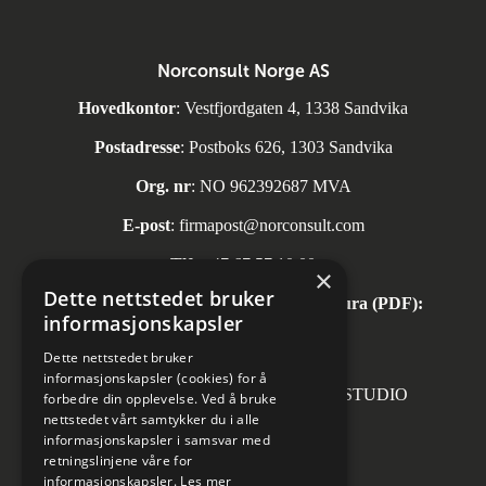
Norconsult Norge AS
Hovedkontor
: Vestfjordgaten 4, 1338 Sandvika
Postadresse
: Postboks 626, 1303 Sandvika
Org. nr
: NO 962392687 MVA
E-post
:
firmapost@norconsult.com
Tlf:
+47 67 57 10 00
×
Dette nettstedet bruker
Automatisk mottak av inngående faktura (PDF):
informasjonskapsler
invoice.no@norconsult.com
Dette nettstedet bruker
informasjonskapsler (cookies) for å
Forsidefoto: RASMUS HJORTSHOJ STUDIO
forbedre din opplevelse. Ved å bruke
nettstedet vårt samtykker du i alle
informasjonskapsler i samsvar med
retningslinjene våre for
informasjonskapsler.
Les mer