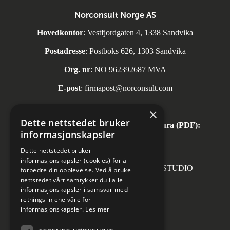
Norconsult Norge AS
Hovedkontor
: Vestfjordgaten 4, 1338 Sandvika
Postadresse
: Postboks 626, 1303 Sandvika
Org. nr
: NO 962392687 MVA
E-post
:
firmapost@norconsult.com
Tlf:
+47 67 57 10 00
×
Dette nettstedet bruker
Automatisk mottak av inngående faktura (PDF):
informasjonskapsler
invoice.no@norconsult.com
Dette nettstedet bruker
informasjonskapsler (cookies) for å
Forsidefoto: RASMUS HJORTSHOJ STUDIO
forbedre din opplevelse. Ved å bruke
nettstedet vårt samtykker du i alle
informasjonskapsler i samsvar med
retningslinjene våre for
informasjonskapsler.
Les mer
Sosiale medier