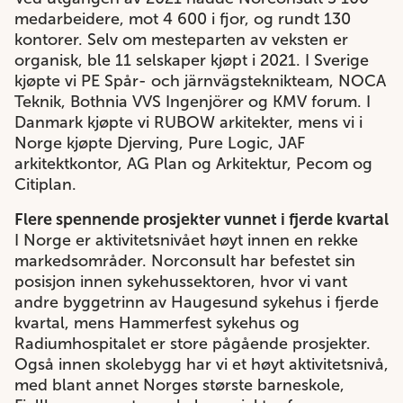
medarbeidere, mot 4 600 i fjor, og rundt 130
kontorer. Selv om mesteparten av veksten er
organisk, ble 11 selskaper kjøpt i 2021. I Sverige
kjøpte vi PE Spår- och järnvägsteknikteam, NOCA
Teknik, Bothnia VVS Ingenjörer og KMV forum. I
Danmark kjøpte vi RUBOW arkitekter, mens vi i
Norge kjøpte Djerving, Pure Logic, JAF
arkitektkontor, AG Plan og Arkitektur, Pecom og
Citiplan.
Flere spennende prosjekter vunnet i fjerde kvartal
I Norge er aktivitetsnivået høyt innen en rekke
markedsområder. Norconsult har befestet sin
posisjon innen sykehussektoren, hvor vi vant
andre byggetrinn av Haugesund sykehus i fjerde
kvartal, mens Hammerfest sykehus og
Radiumhospitalet er store pågående prosjekter.
Også innen skolebygg har vi et høyt aktivitetsnivå,
med blant annet Norges største barneskole,