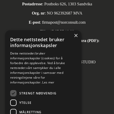
Postadresse
: Postboks 626, 1303 Sandvika
Org. nr
: NO 962392687 MVA
E-post
:
firmapost@norconsult.com
Tlf:
+47 67 57 10 00
×
Dette nettstedet bruker
Automatisk mottak av inngående faktura (PDF):
informasjonskapsler
invoice.no@norconsult.com
Dette nettstedet bruker
informasjonskapsler (cookies) for å
Forsidefoto: RASMUS HJORTSHOJ STUDIO
forbedre din opplevelse. Ved å bruke
nettstedet vårt samtykker du i alle
informasjonskapsler i samsvar med
retningslinjene våre for
informasjonskapsler.
Les mer
Sosiale medier
STRENGT NØDVENDIG
YTELSE
MÅLRETTING