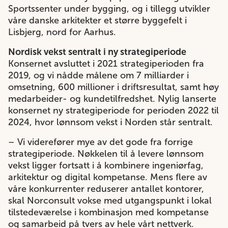
Sportssenter under bygging, og i tillegg utvikler
våre danske arkitekter et større byggefelt i
Lisbjerg, nord for Aarhus.
Nordisk vekst sentralt i ny strategiperiode
Konsernet avsluttet i 2021 strategiperioden fra
2019, og vi nådde målene om 7 milliarder i
omsetning, 600 millioner i driftsresultat, samt høy
medarbeider- og kundetilfredshet. Nylig lanserte
konsernet ny strategiperiode for perioden 2022 til
2024, hvor lønnsom vekst i Norden står sentralt.
– Vi viderefører mye av det gode fra forrige
strategiperiode. Nøkkelen til å levere lønnsom
vekst ligger fortsatt i å kombinere ingeniørfag,
arkitektur og digital kompetanse. Mens flere av
våre konkurrenter reduserer antallet kontorer,
skal Norconsult vokse med utgangspunkt i lokal
tilstedeværelse i kombinasjon med kompetanse
og samarbeid på tvers av hele vårt nettverk.