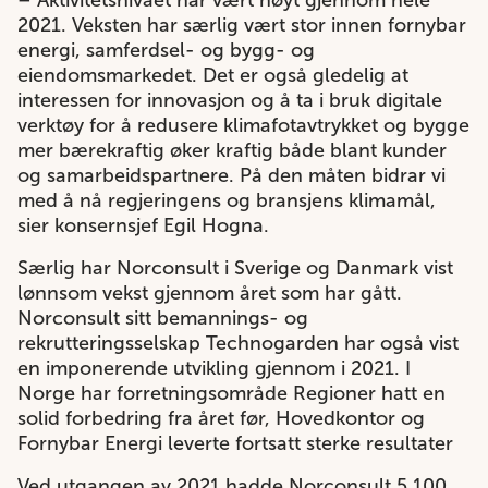
– Aktivitetsnivået har vært høyt gjennom hele
2021. Veksten har særlig vært stor innen fornybar
energi, samferdsel- og bygg- og
eiendomsmarkedet. Det er også gledelig at
interessen for innovasjon og å ta i bruk digitale
verktøy for å redusere klimafotavtrykket og bygge
mer bærekraftig øker kraftig både blant kunder
og samarbeidspartnere. På den måten bidrar vi
med å nå regjeringens og bransjens klimamål,
sier konsernsjef Egil Hogna.
Særlig har Norconsult i Sverige og Danmark vist
lønnsom vekst gjennom året som har gått.
Norconsult sitt bemannings- og
rekrutteringsselskap Technogarden har også vist
en imponerende utvikling gjennom i 2021. I
Norge har forretningsområde Regioner hatt en
solid forbedring fra året før, Hovedkontor og
Fornybar Energi leverte fortsatt sterke resultater
Ved utgangen av 2021 hadde Norconsult 5 100