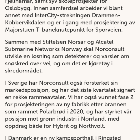
Fjellhamar, samt syv skoleprosjekter for
Oslobygg. Innen samferdsel arbeider vi blant
annet med InterCity-strekningen Drammen-
Kobbervikdalen og er i gang med prosjektering av
Majorstuen T-baneknutepunkt for Sporveien.
Sammen med Stiftelsen Norsar og Alcatel
Submarine Networks Norway skal Norconsult
utvikle en løsning som detekterer og varsler om
snøskred over vei, og om det er kjøretøy i
skredområdet.
I Sverige har Norconsult også forsterket sin
markedsposisjon, og har det siste kvartalet signert
en rekke rammeavtaler. Vi har også vunnet fase 2
for prosjekteringen av ny fabrikk etter brannen
som rammet Polarbrød i 2020, og har styrket vår
posisjon mot grønn industri i Norrland, med
oppdrag både for Hybrit og Northvolt.
I Danmark er en ny kampsporthall i Ringsted