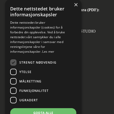
Tlf:
+47 67 57 10 00
×
Dette nettstedet bruker
Automatisk mottak av inngående faktura (PDF):
informasjonskapsler
invoice.no@norconsult.com
Dette nettstedet bruker
informasjonskapsler (cookies) for å
Forsidefoto: RASMUS HJORTSHOJ STUDIO
forbedre din opplevelse. Ved å bruke
nettstedet vårt samtykker du i alle
informasjonskapsler i samsvar med
retningslinjene våre for
informasjonskapsler.
Les mer
Sosiale medier
STRENGT NØDVENDIG
YTELSE
MÅLRETTING
Informasjon om personvern
Cookies innstillinger
FUNKSJONALITET
UGRADERT
GODTA ALLE