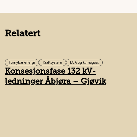
Relatert
Fornybar energi
Kraftsystem
LCA og klimagass
Konsesjonsfase 132 kV-
D
ledninger Åbjøra – Gjøvik
l
m