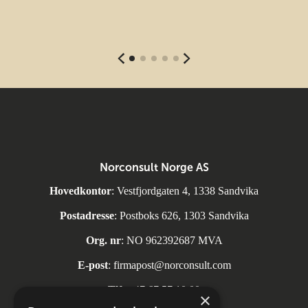
Norconsult Norge AS
Hovedkontor
: Vestfjordgaten 4, 1338 Sandvika
Postadresse
: Postboks 626, 1303 Sandvika
Org. nr
: NO 962392687 MVA
E-post
:
firmapost@norconsult.com
Tlf:
+47 67 57 10 00
×