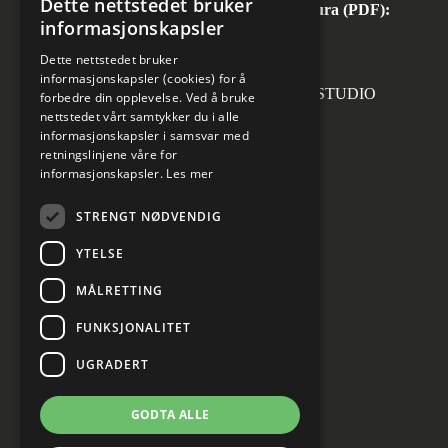
Dette nettstedet bruker
Automatisk mottak av inngående faktura (PDF):
informasjonskapsler
invoice.no@norconsult.com
Dette nettstedet bruker
informasjonskapsler (cookies) for å
Forsidefoto: RASMUS HJORTSHOJ STUDIO
forbedre din opplevelse. Ved å bruke
nettstedet vårt samtykker du i alle
informasjonskapsler i samsvar med
retningslinjene våre for
informasjonskapsler.
Les mer
Sosiale medier
STRENGT NØDVENDIG
YTELSE
MÅLRETTING
Informasjon om personvern
Cookies innstillinger
FUNKSJONALITET
UGRADERT
GODTA ALLE