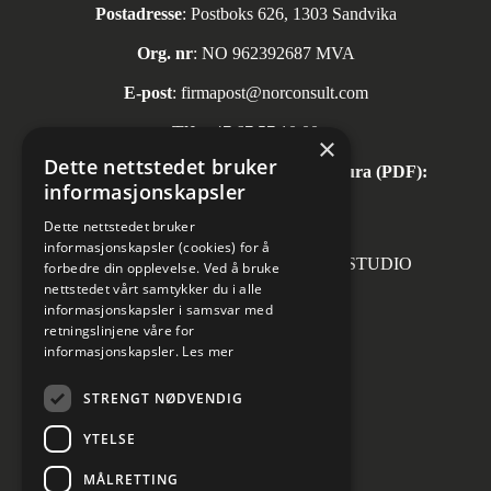
Postadresse
: Postboks 626, 1303 Sandvika
Org. nr
: NO 962392687 MVA
E-post
:
firmapost@norconsult.com
Tlf:
+47 67 57 10 00
×
Dette nettstedet bruker
Automatisk mottak av inngående faktura (PDF):
informasjonskapsler
invoice.no@norconsult.com
Dette nettstedet bruker
informasjonskapsler (cookies) for å
Forsidefoto: RASMUS HJORTSHOJ STUDIO
forbedre din opplevelse. Ved å bruke
nettstedet vårt samtykker du i alle
informasjonskapsler i samsvar med
retningslinjene våre for
informasjonskapsler.
Les mer
Sosiale medier
STRENGT NØDVENDIG
YTELSE
MÅLRETTING