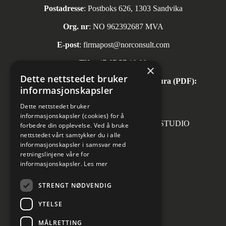
Postadresse
: Postboks 626, 1303 Sandvika
Org. nr
: NO 962392687 MVA
E-post
:
firmapost@norconsult.com
Tlf:
+47 67 57 10 00
×
Dette nettstedet bruker
Automatisk mottak av inngående faktura (PDF):
informasjonskapsler
invoice.no@norconsult.com
Dette nettstedet bruker
informasjonskapsler (cookies) for å
Forsidefoto: RASMUS HJORTSHOJ STUDIO
forbedre din opplevelse. Ved å bruke
nettstedet vårt samtykker du i alle
informasjonskapsler i samsvar med
retningslinjene våre for
informasjonskapsler.
Les mer
Sosiale medier
STRENGT NØDVENDIG
YTELSE
MÅLRETTING