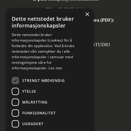
Tlf:
+47 67 57 10 00
×
Dette nettstedet bruker
Automatisk mottak av inngående faktura (PDF):
informasjonskapsler
invoice.no@norconsult.com
Dette nettstedet bruker
informasjonskapsler (cookies) for å
Forsidefoto: RASMUS HJORTSHOJ STUDIO
forbedre din opplevelse. Ved å bruke
nettstedet vårt samtykker du i alle
informasjonskapsler i samsvar med
retningslinjene våre for
informasjonskapsler.
Les mer
Sosiale medier
STRENGT NØDVENDIG
YTELSE
MÅLRETTING
Informasjon om personvern
Cookies innstillinger
FUNKSJONALITET
UGRADERT