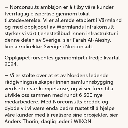
– Norconsults ambisjon er å tilby våre kunder
tverrfaglig ekspertise gjennom lokal
tilstedeværelse. Vi er allerede etablert i Värmland
og med oppkjøpet av Wermlands Infrakonsult
styrker vi vårt tjenestetilbud innen infrastruktur i
denne delen av Sverige, sier Farah Al-Aieshy,
konserndirektør Sverige i Norconsult.
Oppkjøpet forventes gjennomført i tredje kvartal
2024.
– Vi er stolte over at et av Nordens ledende
rådgivningsselskaper innen samfunnsbygging
verdsetter vår kompetanse, og vi ser frem til å
utvikle oss sammen med rundt 6 300 nye
medarbeidere. Med Norconsults bredde og
dybde vil vi være enda bedre rustet til å hjelpe
våre kunder med å realisere sine prosjekter, sier
Anders Thorin, daglig leder i WIKON.