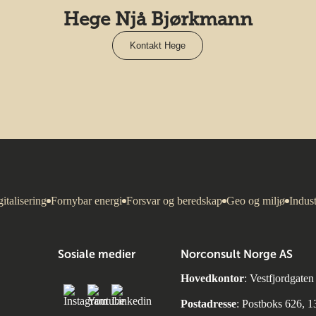
Hege Njå Bjørkmann
Kontakt Hege
italisering
Fornybar energi
Forsvar og beredskap
Geo og miljø
Indust
Sosiale medier
Norconsult Norge AS
Hovedkontor
: Vestfjordgate
Postadresse
: Postboks 626, 