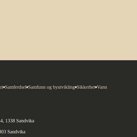
ri
Samferdsel
Samfunn og byutvikling
Sikkerhet
Vann
n 4, 1338 Sandvika
1303 Sandvika