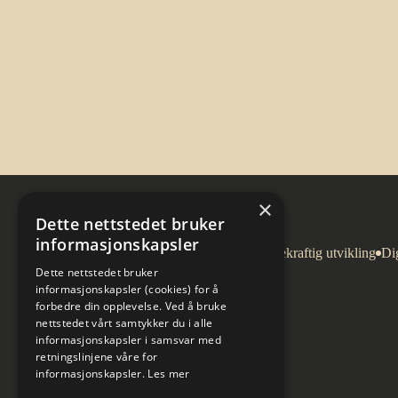
×
Dette nettstedet bruker
informasjonskapsler
Arkitektur
Bygg og eiendom
Bærekraftig utvikling
Dig
Dette nettstedet bruker
informasjonskapsler (cookies) for å
forbedre din opplevelse. Ved å bruke
nettstedet vårt samtykker du i alle
informasjonskapsler i samsvar med
retningslinjene våre for
informasjonskapsler.
Les mer