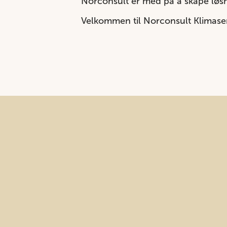
Norconsult er med på å skape løs
Velkommen til Norconsult Klimase