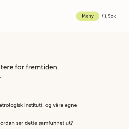
Meny
Søk
tere for fremtiden.
.
rologisk Institutt, og våre egne
hvordan ser dette samfunnet ut?