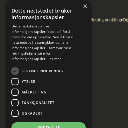
×
Dette nettstedet bruker
informasjonskapsler
Arkitektur
Bygg og eiendom
Bærekraftig utvikling
Dig
Dette nettstedet bruker
informasjonskapsler (cookies) for å
forbedre din opplevelse. Ved å bruke
nettstedet vårt samtykker du i alle
informasjonskapsler i samsvar med
retningslinjene våre for
informasjonskapsler.
Les mer
STRENGT NØDVENDIG
YTELSE
MÅLRETTING
FUNKSJONALITET
UGRADERT
GODTA ALLE