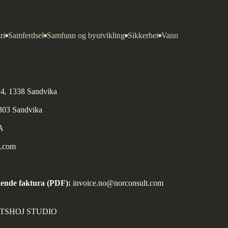
ri
Samferdsel
Samfunn og byutvikling
Sikkerhet
Vann
n 4, 1338 Sandvika
1303 Sandvika
A
t.com
ende faktura (PDF):
invoice.no@norconsult.com
ORTSHOJ STUDIO