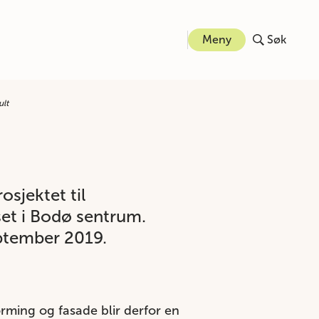
Meny
Søk
ult
sjektet til
set i Bodø sentrum.
eptember 2019.
rming og fasade blir derfor en