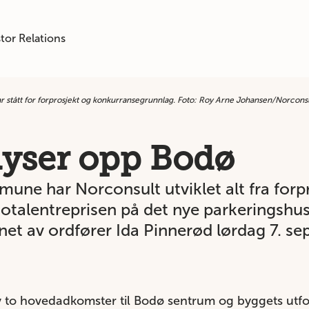
tor Relations
r stått for forprosjekt og konkurransegrunnlag. Foto: Roy Arne Johansen/Norcons
lyser opp Bodø
ne har Norconsult utviklet alt fra forpro
otalentreprisen på det nye parkeringshu
net av ordfører Ida Pinnerød lørdag 7. s
v to hovedadkomster til Bodø sentrum og byggets utfo