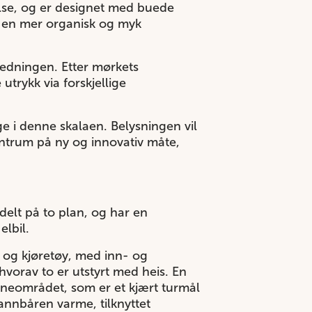
else, og er designet med buede
et en mer organisk og myk
ledningen. Etter mørkets
rykk via forskjellige
e i denne skalaen. Belysningen vil
entrum på ny og innovativ måte,
rdelt på to plan, og har en
elbil.
r og kjøretøy, med inn- og
hvorav to er utstyrt med heis. En
neområdet, som er et kjært turmål
annbåren varme, tilknyttet