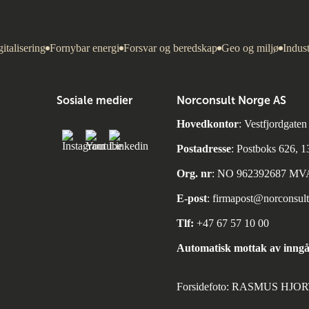
italisering
Fornybar energi
Forsvar og beredskap
Geo og miljø
Indust
Sosiale medier
Norconsult Norge AS
Hovedkontor
: Vestfjordgate
Postadresse
: Postboks 626, 
Org. nr
: NO 962392687 MV
E-post
:
firmapost@norconsul
Tlf:
+47 67 57 10 00
Automatisk mottak av inngå
Forsidefoto: RASMUS HJ