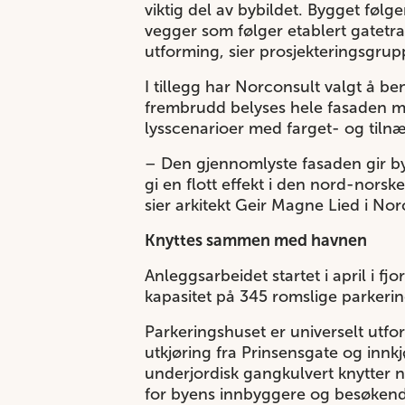
viktig del av bybildet. Bygget fø
vegger som følger etablert gatetras
utforming, sier prosjekteringsgru
I tillegg har Norconsult valgt å b
frembrudd belyses hele fasaden me
lysscenarioer med farget- og tilnær
– Den gjennomlyste fasaden gir byg
gi en flott effekt i den nord-nors
sier arkitekt Geir Magne Lied i Nor
Knyttes sammen med havnen
Anleggsarbeidet startet i april i f
kapasitet på 345 romslige parkerin
Parkeringshuset er universelt utfo
utkjøring fra Prinsensgate og innk
underjordisk gangkulvert knytter
for byens innbyggere og besøkende