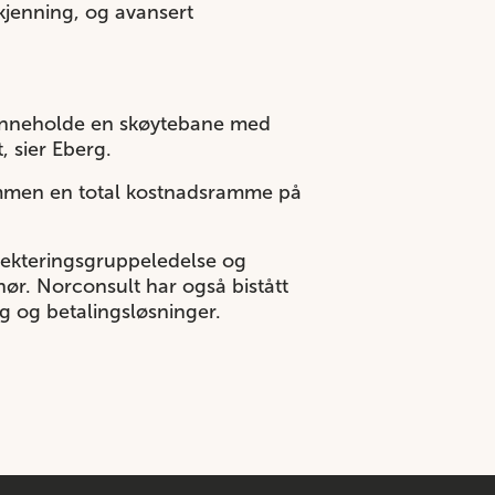
kjenning, og avansert
l inneholde en skøytebane med
 sier Eberg.
lsammen en total kostnadsramme på
sjekteringsgruppeledelse og
ør. Norconsult har også bistått
g og betalingsløsninger.