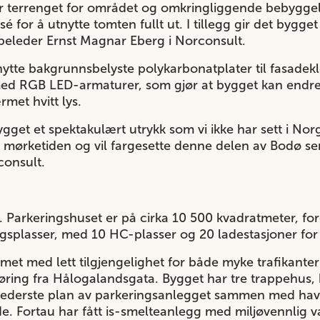
lger terrenget for området og omkringliggende bebygg
é for å utnytte tomten fullt ut. I tillegg gir det bygg
ppeleder Ernst Magnar Eberg i Norconsult.
enytte bakgrunnsbelyste polykarbonatplater til fasadek
d RGB LED-armaturer, som gjør at bygget kan endre ut
met hvitt lys.
get et spektakulært utrykk som vi ikke har sett i Norg
ke mørketiden og vil fargesette denne delen av Bodø s
consult.
jor. Parkeringshuset er på cirka 10 500 kvadratmeter, fo
gsplasser, med 10 HC-plasser og 20 ladestasjoner for 
rmet med lett tilgjengelighet for både myke trafikante
jøring fra Hålogalandsgata. Bygget har tre trappehus, 
 nederste plan av parkeringsanlegget sammen med hav
. Fortau har fått is-smelteanlegg med miljøvennlig v