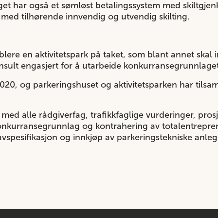
et har også et sømløst betalingssystem med skiltgjen
 med tilhørende innvendig og utvendig skilting.
blere en aktivitetspark på taket, som blant annet ska
sult engasjert for å utarbeide konkurransegrunnlaget,
i 2020, og parkeringshuset og aktivitetsparken har ti
med alle rådgiverfag, trafikkfaglige vurderinger, pro
konkurransegrunnlag og kontrahering av totalentrepren
vspesifikasjon og innkjøp av parkeringstekniske anleg