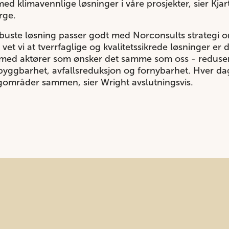
med klimavennlige løsninger i våre prosjekter, sier Kja
rge.
buste løsning passer godt med Norconsults strategi o
vet vi at tverrfaglige og kvalitetssikrede løsninger er 
 med aktører som ønsker det samme som oss - redusert
yggbarhet, avfallsreduksjon og fornybarhet. Hver dag
igområder sammen, sier Wright avslutningsvis.