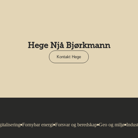
Hege Njå Bjørkmann
Kontakt Hege
italisering
Fornybar energi
Forsvar og beredskap
Geo og miljø
Indust