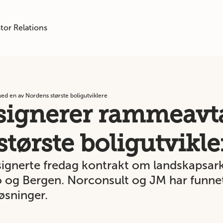
tor Relations
d en av Nordens største boligutviklere
signerer rammeavt
tørste boligutvikle
gnerte fredag kontrakt om landskapsarki
 og Bergen. Norconsult og JM har funnet
øsninger.