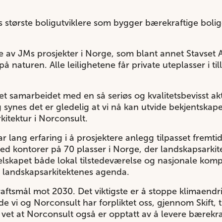
 største boligutviklere som bygger bærekraftige bolige
e av JMs prosjekter i Norge, som blant annet Stavset 
 naturen. Alle leilighetene får private uteplasser i till
det samarbeidet med en så seriøs og kvalitetsbevisst akt
synes det er gledelig at vi nå kan utvide bekjentskapet
rkitektur i Norconsult.
 lang erfaring i å prosjektere anlegg tilpasset fremtidi
ed kontorer på 70 plasser i Norge, der landskapsarkite
 selskapet både lokal tilstedeværelse og nasjonale ko
å landskapsarkitektenes agenda.
raftsmål mot 2030. Det viktigste er å stoppe klimaend
e vi og Norconsult har forpliktet oss, gjennom Skift, t
et at Norconsult også er opptatt av å levere bærekrafti