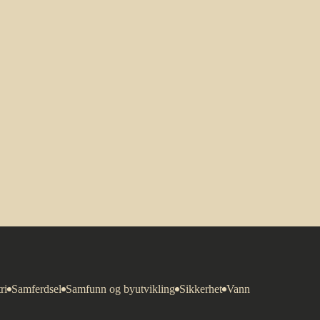
ri
Samferdsel
Samfunn og byutvikling
Sikkerhet
Vann