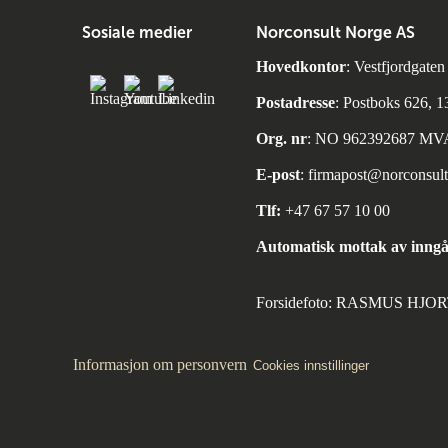
Sosiale medier
Norconsult Norge AS
Hovedkontor
: Vestfjordgate
Postadresse
: Postboks 626, 
Org. nr
: NO 962392687 MV
E-post
:
firmapost@norconsul
Tlf:
+47 67 57 10 00
Automatisk mottak av inngå
Forsidefoto: RASMUS HJ
Informasjon om personvern
Cookies innstillinger