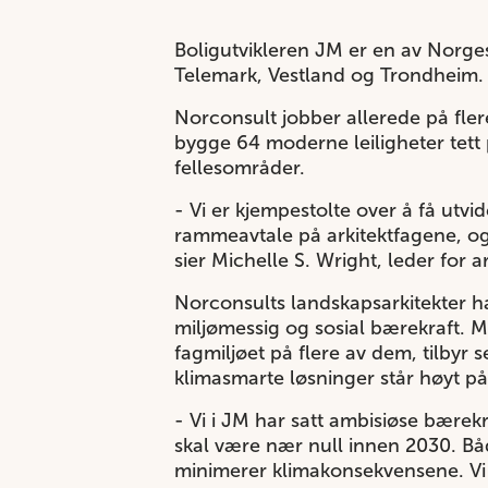
Boligutvikleren JM er en av Norges
Telemark, Vestland og Trondheim.
Norconsult jobber allerede på fler
bygge 64 moderne leiligheter tett på
fellesområder.
- Vi er kjempestolte over å få utvi
rammeavtale på arkitektfagene, og 
sier Michelle S. Wright, leder for a
Norconsults landskapsarkitekter har
miljømessig og sosial bærekraft. M
fagmiljøet på flere av dem, tilbyr
klimasmarte løsninger står høyt p
- Vi i JM har satt ambisiøse bærek
skal være nær null innen 2030. Båd
minimerer klimakonsekvensene. Vi v