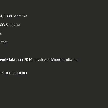
n 4, 1338 Sandvika
1303 Sandvika
A
t.com
ende faktura (PDF):
invoice.no@norconsult.com
ORTSHOJ STUDIO