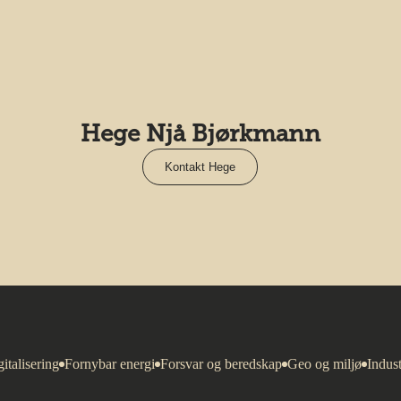
Hege Njå Bjørkmann
Kontakt Hege
italisering
Fornybar energi
Forsvar og beredskap
Geo og miljø
Indust