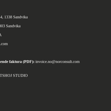
n 4, 1338 Sandvika
1303 Sandvika
A
t.com
ende faktura (PDF):
invoice.no@norconsult.com
ORTSHOJ STUDIO