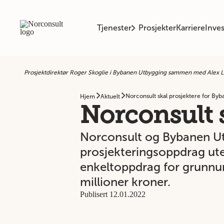
Tjenester
Prosjekter
Karriere
Inves
Prosjektdirektør Roger Skoglie i Bybanen Utbygging sammen med Alex Lu
Norconsult skal prosjektere for By
Hjem
Aktuelt
Norconsult 
Norconsult og Bybanen Ut
prosjekteringsoppdrag ut
enkeltoppdrag for grunnun
millioner kroner.
Publisert 12.01.2022