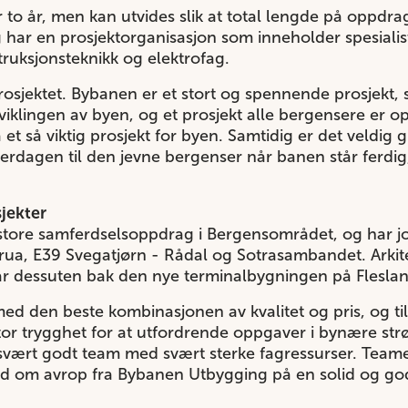
 to år, men kan utvides slik at total lengde på oppdrag
 har en prosjektorganisasjon som inneholder spesialis
truksjonsteknikk og elektrofag.
å prosjektet. Bybanen er et stort og spennende prosjekt,
viklingen av byen, og et prosjekt alle bergensere er op
 på et så viktig prosjekt for byen. Samtidig er det veld
erdagen til den jevne bergenser når banen står ferdig,
jekter
store samferdselsoppdrag i Bergensområdet, og har 
ua, E39 Svegatjørn - Rådal og Sotrasambandet. Arkite
tår dessuten bak den nye terminalbygningen på Fleslan
ed den beste kombinasjonen av kvalitet og pris, og t
r trygghet for at utfordrende oppgaver i bynære strøk
 et svært godt team med svært sterke fagressurser. Team
nd om avrop fra Bybanen Utbygging på en solid og god