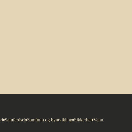
ri
Samferdsel
Samfunn og byutvikling
Sikkerhet
Vann