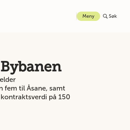
Meny
Søk
r Bybanen
elder
 fem til Åsane, samt
 kontraktsverdi på 150