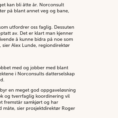
et kan bli åtte år. Norconsult
ter på blant annet veg og bane,
 som utfordrer oss faglig. Dessuten
ptatt av. Det er klart man kjenner
ig givende å kunne bidra på noe som
 sier Alex Lunde, regiondirektør
jobbet med og jobber med blant
ktene i Norconsults datterselskap
d.
ilbyr en meget god oppgaveløsning
 og tverrfaglig koordinering vil
et fremstår samkjørt og har
 måte, sier prosjektdirektør Roger