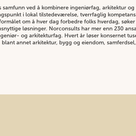
 samfunn ved å kombinere ingeniørfag, arkitektur og 
gspunkt i lokal tilstedeværelse, tverrfaglig kompeta
ormålet om å hver dag forbedre folks hverdag, søker 
nsnyttige løsninger. Norconsults har mer enn 230 ans
geniør- og arkitekturfag. Hvert år løser konsernet tu
n blant annet arkitektur, bygg og eiendom, samferdsel