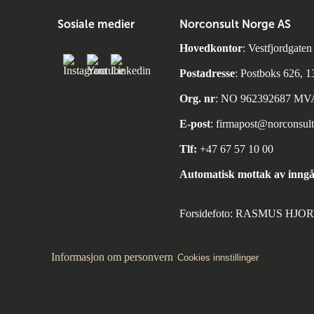
Sosiale medier
Norconsult Norge AS
Hovedkontor
: Vestfjordgate
Postadresse
: Postboks 626, 
Org. nr
: NO 962392687 MV
E-post
:
firmapost@norconsul
Tlf:
+47 67 57 10 00
Automatisk mottak av inngå
Forsidefoto: RASMUS HJ
Informasjon om personvern
Cookies innstillinger