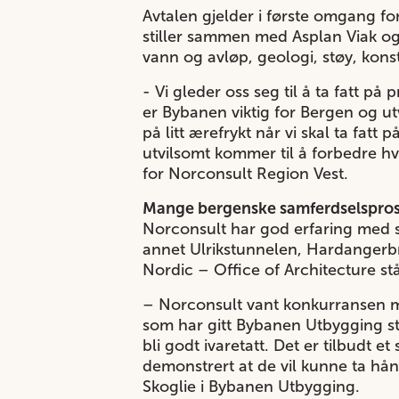
Avtalen gjelder i første omgang for
stiller sammen med Asplan Viak og
vann og avløp, geologi, støy, kons
- Vi gleder oss seg til å ta fatt p
er Bybanen viktig for Bergen og ut
på litt ærefrykt når vi skal ta fatt
utvilsomt kommer til å forbedre hv
for Norconsult Region Vest.
Mange bergenske samferdselspros
Norconsult har god erfaring med 
annet Ulrikstunnelen, Hardangerbr
Nordic – Office of Architecture s
– Norconsult vant konkurransen m
som har gitt Bybanen Utbygging sto
bli godt ivaretatt. Det er tilbudt
demonstrert at de vil kunne ta hå
Skoglie i Bybanen Utbygging.