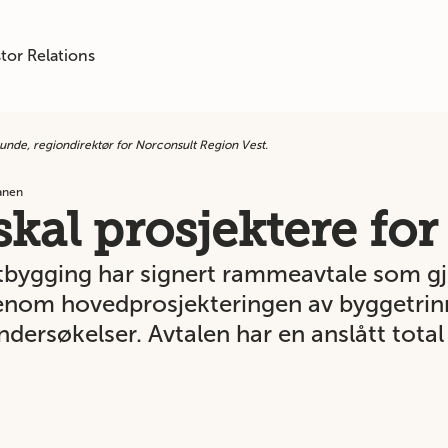
tor Relations
nde, regiondirektør for Norconsult Region Vest.
banen
skal prosjektere fo
bygging har signert rammeavtale som gj
enom hovedprosjekteringen av byggetrinn
dersøkelser. Avtalen har en anslått total