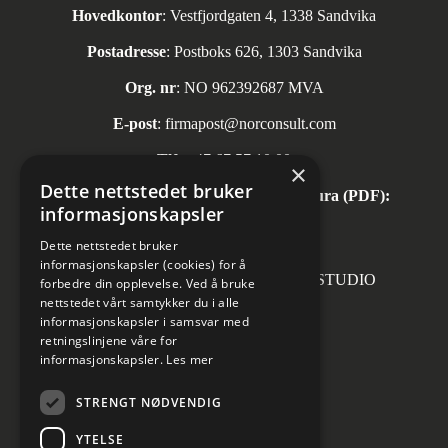
Hovedkontor
: Vestfjordgaten 4, 1338 Sandvika
Postadresse
: Postboks 626, 1303 Sandvika
Org. nr
: NO 962392687 MVA
E-post
:
firmapost@norconsult.com
Tlf:
+47 67 57 10 00
×
Dette nettstedet bruker
Automatisk mottak av inngående faktura (PDF):
informasjonskapsler
invoice.no@norconsult.com
Dette nettstedet bruker
informasjonskapsler (cookies) for å
Forsidefoto: RASMUS HJORTSHOJ STUDIO
forbedre din opplevelse. Ved å bruke
nettstedet vårt samtykker du i alle
informasjonskapsler i samsvar med
retningslinjene våre for
informasjonskapsler.
Les mer
Sosiale medier
STRENGT NØDVENDIG
YTELSE