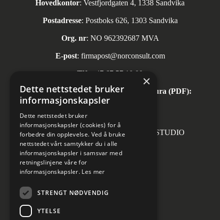
Hovedkontor
: Vestfjordgaten 4, 1338 Sandvika
Postadresse
: Postboks 626, 1303 Sandvika
Org. nr
: NO 962392687 MVA
E-post
:
firmapost@norconsult.com
Tlf:
+47 67 57 10 00
×
Dette nettstedet bruker
Automatisk mottak av inngående faktura (PDF):
informasjonskapsler
invoice.no@norconsult.com
Dette nettstedet bruker
informasjonskapsler (cookies) for å
Forsidefoto: RASMUS HJORTSHOJ STUDIO
forbedre din opplevelse. Ved å bruke
nettstedet vårt samtykker du i alle
informasjonskapsler i samsvar med
retningslinjene våre for
informasjonskapsler.
Les mer
Sosiale medier
STRENGT NØDVENDIG
YTELSE