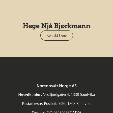
Hege Njå Bjørkmann
Kontakt Hege
Norconsult Norge AS
Hovedkontor
: Vestfjordgaten 4, 1338 Sandvika
Postadresse
: Postboks 626, 1303 Sandvika
Org. nr
: NO 962392687 MVA