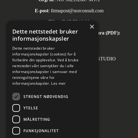
E-post
:
firmapost@norconsult.com
Tlf:
+47 67 57 10 00
×
Dette nettstedet bruker
Automatisk mottak av inngående faktura (PDF):
informasjonskapsler
invoice.no@norconsult.com
Dette nettstedet bruker
informasjonskapsler (cookies) for å
Forsidefoto: RASMUS HJORTSHOJ STUDIO
forbedre din opplevelse. Ved å bruke
nettstedet vårt samtykker du i alle
informasjonskapsler i samsvar med
retningslinjene våre for
informasjonskapsler.
Les mer
Sosiale medier
STRENGT NØDVENDIG
YTELSE
MÅLRETTING
Informasjon om personvern
Cookies innstillinger
FUNKSJONALITET