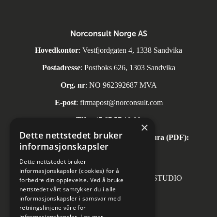
Norconsult Norge AS
Hovedkontor
: Vestfjordgaten 4, 1338 Sandvika
Postadresse
: Postboks 626, 1303 Sandvika
Org. nr
: NO 962392687 MVA
E-post
:
firmapost@norconsult.com
Tlf:
+47 67 57 10 00
×
Dette nettstedet bruker
Automatisk mottak av inngående faktura (PDF):
informasjonskapsler
invoice.no@norconsult.com
Dette nettstedet bruker
informasjonskapsler (cookies) for å
Forsidefoto: RASMUS HJORTSHOJ STUDIO
forbedre din opplevelse. Ved å bruke
nettstedet vårt samtykker du i alle
informasjonskapsler i samsvar med
retningslinjene våre for
informasjonskapsler.
Les mer