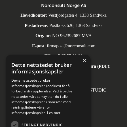
Norconsult Norge AS
Hovedkontor
: Vestfjordgaten 4, 1338 Sandvika
Postadresse
: Postboks 626, 1303 Sandvika
Org. nr
: NO 962392687 MVA
E-post
:
firmapost@norconsult.com
Tlf:
+47 67 57 10 00
×
Dette nettstedet bruker
Automatisk mottak av inngående faktura (PDF):
informasjonskapsler
invoice.no@norconsult.com
Dette nettstedet bruker
informasjonskapsler (cookies) for å
Forsidefoto: RASMUS HJORTSHOJ STUDIO
forbedre din opplevelse. Ved å bruke
nettstedet vårt samtykker du i alle
informasjonskapsler i samsvar med
retningslinjene våre for
informasjonskapsler.
Les mer
Sosiale medier
STRENGT NØDVENDIG