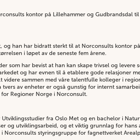
Norconsults kontor på Lillehammer og Gudbrandsdal til å
et, og han har bidratt sterkt til at Norconsults kontor 
ørrelsen i løpet av de seneste fem årene.
leder som har bevist at han kan skape trivsel og levere
arkedet og har evnen til å etablere gode relasjoner me
ult videre sammen med våre talentfulle kolleger i regio
 på tvers av enheter er også gunstig for internt samarbe
 for Regioner Norge i Norconsult.
Utviklingsstudier fra Oslo Met og en bachelor i Natur
er og utviklingsarbeid, og et viktig grunnlag for hans
g i Norconsults styringsgruppe for fagnettverket Areal