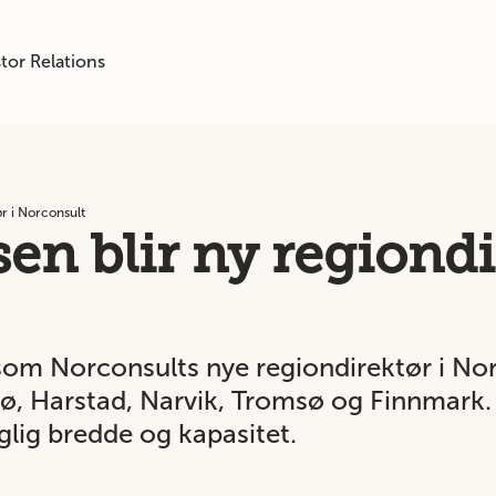
tor Relations
ør i Norconsult
sen blir ny regiondi
 som Norconsults nye regiondirektør i No
, Harstad, Narvik, Tromsø og Finnmark. 
lig bredde og kapasitet.