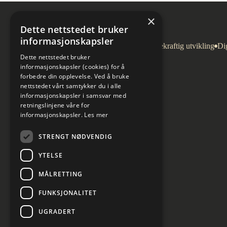
×
Dette nettstedet bruker
informasjonskapsler
Arkitektur
Bygg og eiendom
Bærekraftig utvikling
Dig
Dette nettstedet bruker
informasjonskapsler (cookies) for å
forbedre din opplevelse. Ved å bruke
nettstedet vårt samtykker du i alle
informasjonskapsler i samsvar med
retningslinjene våre for
informasjonskapsler.
Les mer
STRENGT NØDVENDIG
YTELSE
MÅLRETTING
FUNKSJONALITET
UGRADERT