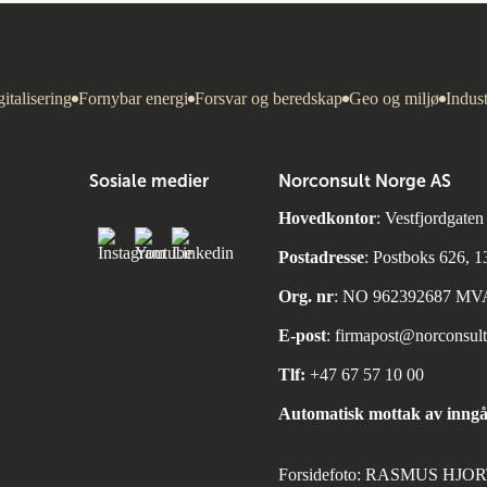
italisering
Fornybar energi
Forsvar og beredskap
Geo og miljø
Indust
Sosiale medier
Norconsult Norge AS
Hovedkontor
: Vestfjordgate
Postadresse
: Postboks 626, 
Org. nr
: NO 962392687 MV
E-post
:
firmapost@norconsul
Tlf:
+47 67 57 10 00
Automatisk mottak av inngå
Forsidefoto: RASMUS HJ