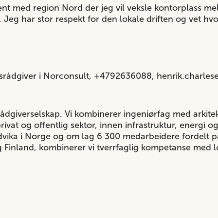
jent med region Nord der jeg vil veksle kontorplass m
 Jeg har stor respekt for den lokale driften og vet hvo
srådgiver i Norconsult, +4792636088, henrik.charle
rådgiverselskap. Vi kombinerer ingeniørfag med arkite
privat og offentlig sektor, innen infrastruktur, energi 
dvika i Norge og om lag 6 300 medarbeidere fordelt p
 Finland, kombinerer vi tverrfaglig kompetanse med lo