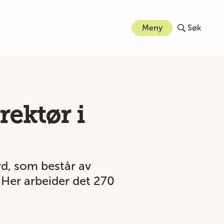
Meny
Søk
rektør i
rd, som består av
Her arbeider det 270