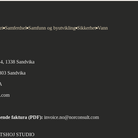
ri
Samferdsel
Samfunn og byutvikling
Sikkerhet
Vann
n 4, 1338 Sandvika
1303 Sandvika
A
t.com
ende faktura (PDF):
invoice.no@norconsult.com
ORTSHOJ STUDIO