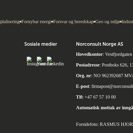
italisering
Fornybar energi
Forsvar og beredskap
Geo og miljø
Indust
Sosiale medier
Norconsult Norge AS
Hovedkontor
: Vestfjordgate
Postadresse
: Postboks 626, 
Org. nr
: NO 962392687 MV
E-post
:
firmapost@norconsul
Tlf:
+47 67 57 10 00
Automatisk mottak av inngå
Forsidefoto: RASMUS HJ