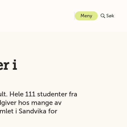
Meny
Søk
r i
t. Hele 111 studenter fra
ådgiver hos mange av
let i Sandvika for