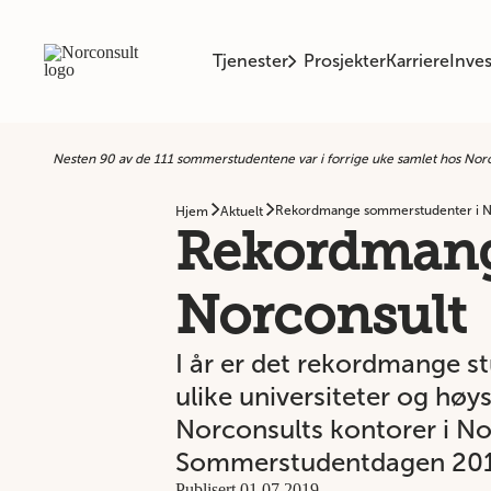
Tjenester
Prosjekter
Karriere
Inves
Nesten 90 av de 111 sommerstudentene var i forrige uke samlet hos Norco
Rekordmange sommerstudenter i N
Hjem
Aktuelt
Rekordmang
Norconsult
I år er det rekordmange s
ulike universiteter og hø
Norconsults kontorer i No
Sommerstudentdagen 201
Publisert 01.07.2019