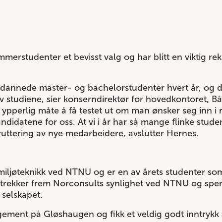
merstudenter et bevisst valg og har blitt en viktig rek
tdannede master- og bachelorstudenter hvert år, og de 
v studiene, sier konserndirektør for hovedkontoret, B
ypperlig måte å få testet ut om man ønsker seg inn i 
andidatene for oss. At vi i år har så mange flinke stude
ekruttering av nye medarbeidere, avslutter Hernes.
miljøteknikk ved NTNU og er en av årets studenter s
 trekker frem Norconsults synlighet ved NTNU og spe
 selskapet.
gement på Gløshaugen og fikk et veldig godt inntrykk 