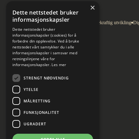
×
Dette nettstedet bruker
informasjonskapsler
Arkitektur
Bygg og eiendom
Bærekraftig utvikling
Dig
Dette nettstedet bruker
informasjonskapsler (cookies) for å
forbedre din opplevelse. Ved å bruke
nettstedet vårt samtykker du i alle
informasjonskapsler i samsvar med
retningslinjene våre for
informasjonskapsler.
Les mer
STRENGT NØDVENDIG
YTELSE
MÅLRETTING
FUNKSJONALITET
UGRADERT