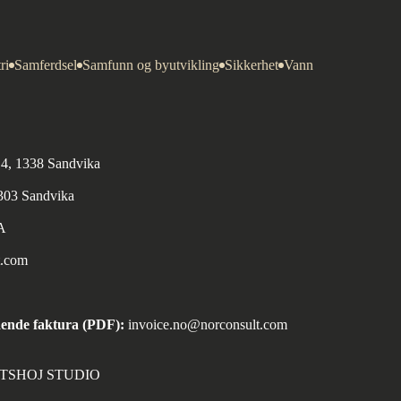
ri
Samferdsel
Samfunn og byutvikling
Sikkerhet
Vann
n 4, 1338 Sandvika
1303 Sandvika
A
t.com
ende faktura (PDF):
invoice.no@norconsult.com
ORTSHOJ STUDIO