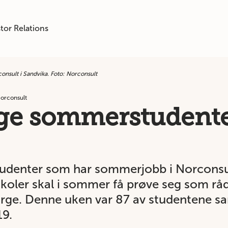
tor Relations
nsult i Sandvika. Foto: Norconsult
orconsult
e sommerstudente
tudenter som har sommerjobb i Norconsul
yskoler skal i sommer få prøve seg som r
rge. Denne uken var 87 av studentene sam
9.