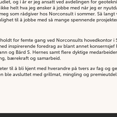
udiet, og i år er jeg ansatt ved avdelingen for geotekni
g ikke helt hva jeg ønsker å jobbe med når jeg er nyutd
e meg som rådgiver hos Norconsult i sommer. Så langt v
ulighet til å jobbe med så mange spennende prosjekter
ldt for femte gang ved Norconsults hovedkontor i San
t med inspirerende foredrag av blant annet konsernsjef 
nn og Bård S. Hernes samt flere dyktige medarbeider
ing, bærekraft og samarbeid.
ter til å bli kjent med hverandre på tvers av fag og
n ble avsluttet med grillmat, mingling og premieutdel