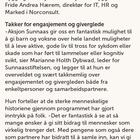
Fride Andrea Hærem, direktør for IT, HR og
Marked i Norconsult.
Takker for engasjement og giverglede
-Aksjon Sunnaas gir oss en fantastisk mulighet til
å gi barn og voksne over hele landet muligheter
til å leve aktive, gode liv til tross for sykdom eller
skade som har ført til lammelser eller kognitiv
svikt, sier Marianne Holth Dybwad, leder for
Sunnaasstiftelsen, og legger til at hun er
overveldet og svært takknemlig over
engasjementet og givergleden både fra
enkeltpersoner og samarbeidspartnere.
Hun forteller at de sterke menneskelige
historiene gjennom programmet har gjort
inntrykk på folk. -Det er fantastisk å se at så
mange ønsker å gi sitt bidrag til mennesker som
virkelig trenger det. Med pengene som også dere
som partnere har bidratt til å samle inn, kan vi gi