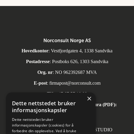
Norconsult Norge AS
Hovedkontor
: Vestfjordgaten 4, 1338 Sandvika
Postadresse
: Postboks 626, 1303 Sandvika
Org. nr
: NO 962392687 MVA
E-post
:
firmapost@norconsult.com
Tlf:
+47 67 57 10 00
×
Dette nettstedet bruker
Automatisk mottak av inngående faktura (PDF):
informasjonskapsler
invoice.no@norconsult.com
Dette nettstedet bruker
informasjonskapsler (cookies) for å
Forsidefoto: RASMUS HJORTSHOJ STUDIO
forbedre din opplevelse. Ved å bruke