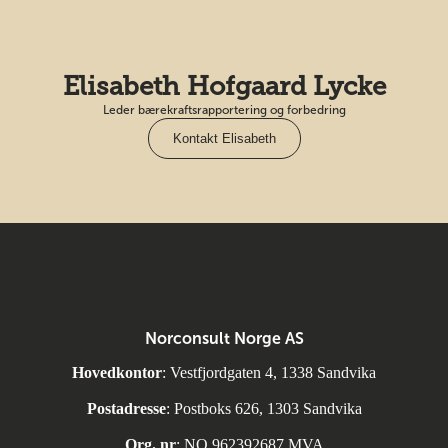
Elisabeth Hofgaard Lycke
Leder bærekraftsrapportering og forbedring
Kontakt Elisabeth
Norconsult Norge AS
Hovedkontor
: Vestfjordgaten 4, 1338 Sandvika
Postadresse
: Postboks 626, 1303 Sandvika
Org. nr
: NO 962392687 MVA