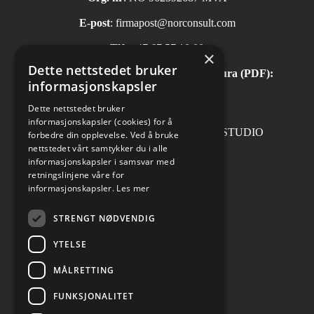
E-post
:
firmapost@norconsult.com
Tlf:
+47 67 57 10 00
×
Dette nettstedet bruker
Automatisk mottak av inngående faktura (PDF):
informasjonskapsler
invoice.no@norconsult.com
Dette nettstedet bruker
informasjonskapsler (cookies) for å
Forsidefoto: RASMUS HJORTSHOJ STUDIO
forbedre din opplevelse. Ved å bruke
nettstedet vårt samtykker du i alle
informasjonskapsler i samsvar med
retningslinjene våre for
informasjonskapsler.
Les mer
Sosiale medier
STRENGT NØDVENDIG
YTELSE
MÅLRETTING
Informasjon om personvern
Cookies innstillinger
FUNKSJONALITET