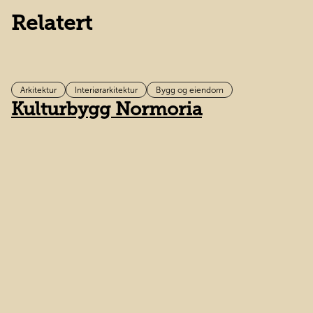
Relatert
Arkitektur
Interiørarkitektur
Bygg og eiendom
Kulturbygg Normoria
H