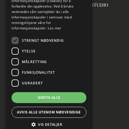
informasjonskapsler (cookies) for å
Forsidefoto: RASMUS HJORTSHOJ STUDIO
forbedre din opplevelse. Ved å bruke
nettstedet vårt samtykker du i alle
informasjonskapsler i samsvar med
retningslinjene våre for
informasjonskapsler.
Les mer
Sosiale medier
STRENGT NØDVENDIG
YTELSE
MÅLRETTING
Informasjon om personvern
Cookies innstillinger
FUNKSJONALITET
UGRADERT
GODTA ALLE
AVVIS ALLE UTENOM NØDVENDIGE
VIS DETALJER