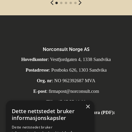
Norconsult Norge AS
Hovedkontor
: Vestfjordgaten 4, 1338 Sandvika
Postadresse
: Postboks 626, 1303 Sandvika
Org. nr
: NO 962392687 MVA
E-post
:
firmapost@norconsult.com
Tlf:
+47 67 57 10 00
×
Dette nettstedet bruker
Automatisk mottak av inngående faktura (PDF):
informasjonskapsler
invoice.no@norconsult.com
Dette nettstedet bruker