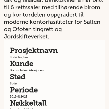
til 6 rettssaler med tilhørende birom
og kontordelen oppgradert til
moderne kontorfasiliteter for Salten
og Ofoten tingrett og
Jordskifteverket.
Prosjektnavn
Bodø Tinghus
Kunde
Domstoladministrasjonen
Sted
Bodø
Periode
2019 til 2023
Nøkkeltall