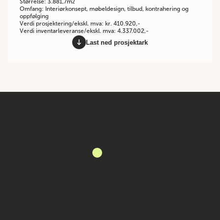
Størrelse: 3.881,7m
2
Omfang: Interiørkonsept, møbeldesign, tilbud, kontrahering og
oppfølging
Verdi prosjektering/ekskl. mva: kr. 410.920,-
Verdi inventarleveranse/ekskl. mva: 4.337.002,-
Last ned prosjektark