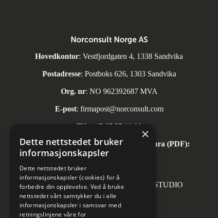
Norconsult Norge AS
Hovedkontor
: Vestfjordgaten 4, 1338 Sandvika
Postadresse
: Postboks 626, 1303 Sandvika
Org. nr
: NO 962392687 MVA
E-post
:
firmapost@norconsult.com
Tlf:
+47 67 57 10 00
×
Dette nettstedet bruker
Automatisk mottak av inngående faktura (PDF):
informasjonskapsler
invoice.no@norconsult.com
Dette nettstedet bruker
informasjonskapsler (cookies) for å
Forsidefoto: RASMUS HJORTSHOJ STUDIO
forbedre din opplevelse. Ved å bruke
nettstedet vårt samtykker du i alle
informasjonskapsler i samsvar med
retningslinjene våre for