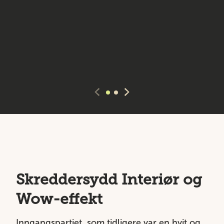
Skreddersydd Interiør og
Wow-effekt
Inngangspartiet, som tidligere var en hvit og