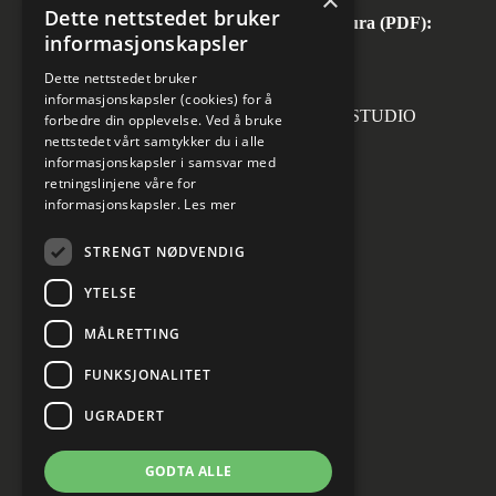
×
Dette nettstedet bruker
Automatisk mottak av inngående faktura (PDF):
informasjonskapsler
invoice.no@norconsult.com
Dette nettstedet bruker
informasjonskapsler (cookies) for å
Forsidefoto: RASMUS HJORTSHOJ STUDIO
forbedre din opplevelse. Ved å bruke
nettstedet vårt samtykker du i alle
informasjonskapsler i samsvar med
retningslinjene våre for
informasjonskapsler.
Les mer
Sosiale medier
STRENGT NØDVENDIG
YTELSE
MÅLRETTING
Informasjon om personvern
Cookies innstillinger
FUNKSJONALITET
UGRADERT
GODTA ALLE