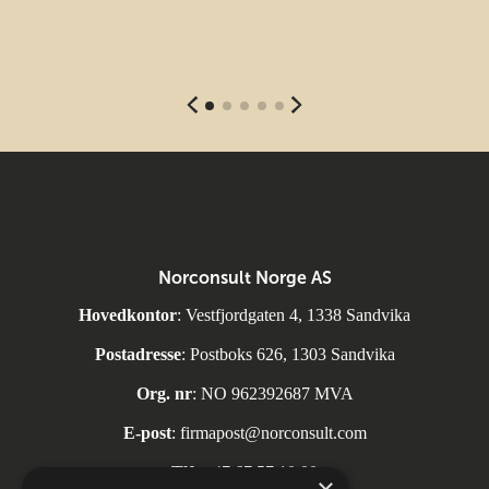
Norconsult Norge AS
Hovedkontor
: Vestfjordgaten 4, 1338 Sandvika
Postadresse
: Postboks 626, 1303 Sandvika
Org. nr
: NO 962392687 MVA
E-post
:
firmapost@norconsult.com
Tlf:
+47 67 57 10 00