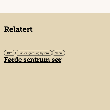
Relatert
BIM
Parker, gater og byrom
Vann
Førde sentrum sør
K